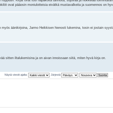
n loppuun. Kirjat ovat tosi napakoita tarinoita, sujuvaa ja nokkelaa toimintafan
 henkilöt ovat pääosin moniulotteisia eivätkä mustavalkeita ja suomennos on hyv
n myös äänikirjoina, Jarmo Heikkisen hienosti lukemina, tosin ei jostain syy
ää sitten iltalukemisina ja on aivan innoissaan siitä, miten hyvä kirja on.
Näytä viestit ajalta:
Järjestä