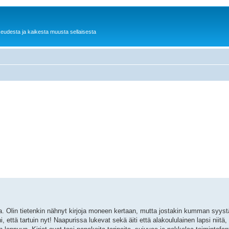
keudesta ja kaikesta muusta sellaisesta
sta. Olin tietenkin nähnyt kirjoja moneen kertaan, mutta jostakin kumman syyst
i, että tartuin nyt! Naapurissa lukevat sekä äiti että alakoululainen lapsi niitä,