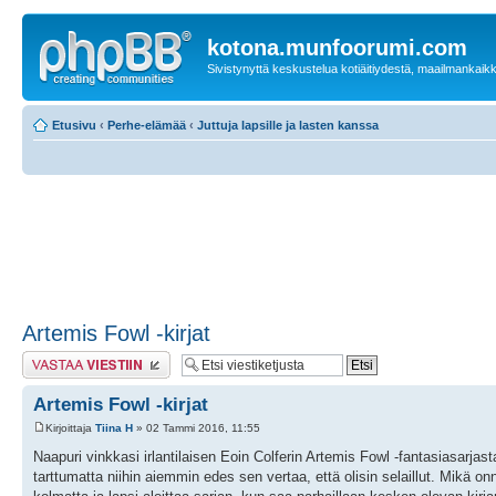
kotona.munfoorumi.com
Sivistynyttä keskustelua kotiäitiydestä, maailmankaik
Etusivu
‹
Perhe-elämää
‹
Juttuja lapsille ja lasten kanssa
Artemis Fowl -kirjat
Lähetä vastaus
Artemis Fowl -kirjat
Kirjoittaja
Tiina H
» 02 Tammi 2016, 11:55
Naapuri vinkkasi irlantilaisen Eoin Colferin Artemis Fowl -fantasiasarja
tarttumatta niihin aiemmin edes sen vertaa, että olisin selaillut. Mikä onn