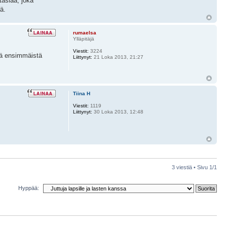
tasiaa, joka
ä.
rumaelsa
Ylläpitäjä
Viestit:
3224
stä ensimmäistä
Liittynyt:
21 Loka 2013, 21:27
Tiina H
Viestit:
1119
Liittynyt:
30 Loka 2013, 12:48
3 viestiä • Sivu
1
/
1
Hyppää: