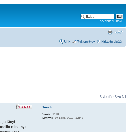
Tarkennettu haku
UKK
Rekisteröidy
Kirjaudu sisään
3 viestiä • Sivu
1
/
1
Tiina H
Viestit:
1119
Liittynyt:
30 Loka 2013, 12:48
ä jättänyt
 meillä minä nyt