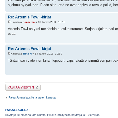
kolmatta ja lapsi aloittaa sarjan, kun saa parhaillaan kesken olevan kirja
sijoittuu nykyaikaan. Pidän siitä, että ne ovat sopivalla tavalla pöljiä,
Re: Artemis Fowl -kirjat
Kirjoittaja
rumaelsa
» 13 Tammi 2016, 18:18
Artemis Fowl on yksi meidänkin suosikeistamme. Sarjan kirjoista pari o
osaa.
Re: Artemis Fowl -kirjat
Kirjoittaja
Tiina H
» 13 Tammi 2016, 19:59
Tänään sain viidennen kirjan loppuun. Lapsi aloitti ensimmäisen pari päiv
Lähetä vastaus
Paluu Juttuja lapsille ja lasten kanssa
PAIKALLAOLIJAT
Käyttäjiä lukemassa tätä aluetta: Ei rekisteröityneitä käyttäjiä ja 0 vierailijaa