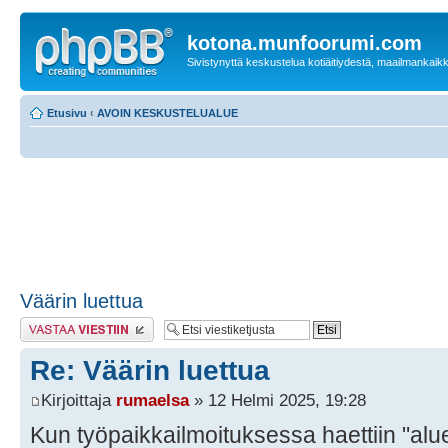
kotona.munfoorumi.com
Sivistynyttä keskustelua kotiäitiydestä, maailmankaik
Etusivu
‹
AVOIN KESKUSTELUALUE
Väärin luettua
Lähetä vastaus
Re: Väärin luettua
Kirjoittaja
rumaelsa
» 12 Helmi 2025, 19:28
Kun työpaikkailmoituksessa haettiin "aluee