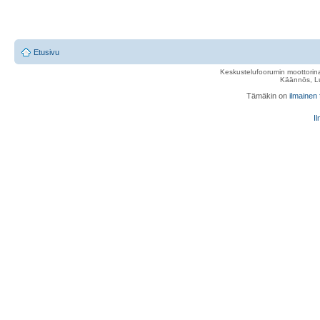
Etusivu
Keskustelufoorumin moottorina
Käännös, Lu
Tämäkin on
ilmainen
Il