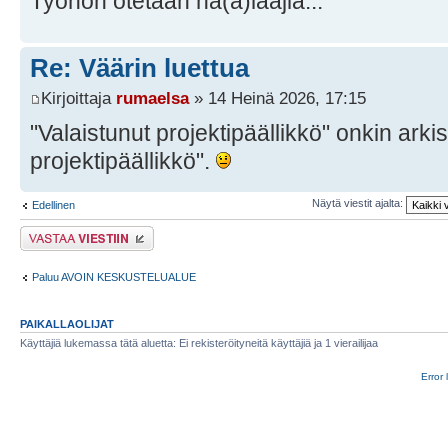
Työhön otetaan ha(a)laajia...
Re: Väärin luettua
Kirjoittaja
rumaelsa
» 14 Heinä 2026, 17:15
"Valaistunut projektipäällikkö" onkin arki
projektipäällikkö".
Näytä viestit ajalta:
Edellinen
Lähetä vastaus
Paluu AVOIN KESKUSTELUALUE
PAIKALLAOLIJAT
Käyttäjiä lukemassa tätä aluetta: Ei rekisteröityneitä käyttäjiä ja 1 vierailijaa
Error 