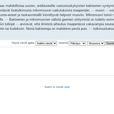
as mahdollistaa uusien, antibiooteille vastustuskykyisten bakteerien syntymi
räävät lisätutkimusta mikromuovin vaikutuksista maaperään. - - muovi - - vo
rjunta-aineet ja raskasmetallit kiinnittyvät helposti muoviin. Mikromuovi toimii
lle. - - Bakteerien ja mikromuovien välistä geenien siirtymistä on todettu esi
in tutkijat - - arvioivat, että ilmiöstä aiheutuu maaperässä vakavampia seura
uuriin tai kudoksiin. Niistä bakteereja on mahdoton pestä pois. - - tutkimuskats
Näytä viestit ajalta:
Järjestä
Switch to mobile style