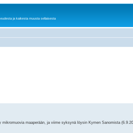
keudesta ja kaikesta muusta sellaisesta
yy mikromuovia maaperään, ja viime syksynä löysin Kymen Sanomista (6.9.202