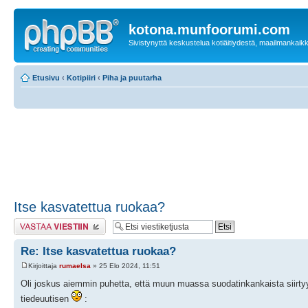
kotona.munfoorumi.com
Sivistynyttä keskustelua kotiäitiydestä, maailmankaik
Etusivu
‹
Kotipiiri
‹
Piha ja puutarha
Itse kasvatettua ruokaa?
Lähetä vastaus
Re: Itse kasvatettua ruokaa?
Kirjoittaja
rumaelsa
» 25 Elo 2024, 11:51
Oli joskus aiemmin puhetta, että muun muassa suodatinkankaista siirt
tiedeuutisen
: