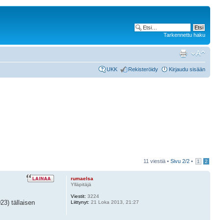
Tarkennettu haku
UKK
Rekisteröidy
Kirjaudu sisään
11 viestiä •
Sivu
2
/
2
•
1
2
rumaelsa
Ylläpitäjä
Viestit:
3224
3) tällaisen
Liittynyt:
21 Loka 2013, 21:27