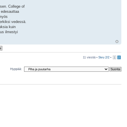
sen. College of
i edesauttaa
 myös
merkiksi vedessä.
uksia kuin
aus ilmestyi
11 viestiä •
Sivu
2
/
2
•
1
2
Hyppää: