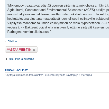
”Mikromuovit saattavat edistää geenien siirtymistä mikrobeissa. Tämä ta
Agricultural, Consumer and Environmental Sciencesin (ACES) tutkijat pe
vastustuskykyisten bakteerien välittymistä ruokaketjuun. - - Erilaiset to
houkuttelevana alustana maaperässä luonnollisesti esiintyville bakteerei
Viljellyssä maaperässä ilmiön esiintyminen on vielä hypoteettinen. ACES
vedessä. - - Bakteerit voivat olla niin pieniä, että ne siirtyvät kasvien j
Pathogens-verkkojulkaisussa.”
Edellinen
Lähetä vastaus
Paluu Piha ja puutarha
PAIKALLAOLIJAT
Käyttäjiä lukemassa tätä aluetta: Ei rekisteröityneitä käyttäjiä ja 1 vierailijaa