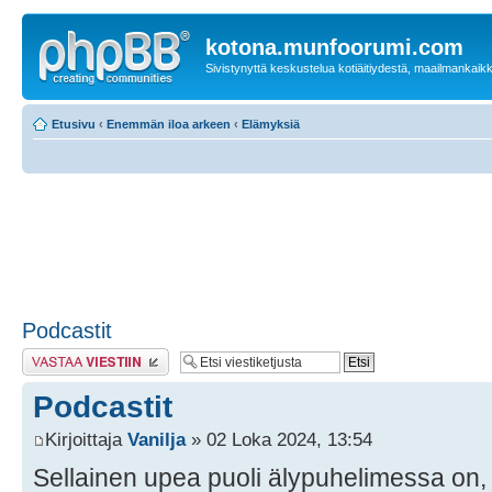
kotona.munfoorumi.com
Sivistynyttä keskustelua kotiäitiydestä, maailmankaik
Etusivu
‹
Enemmän iloa arkeen
‹
Elämyksiä
Podcastit
Lähetä vastaus
Podcastit
Kirjoittaja
Vanilja
» 02 Loka 2024, 13:54
Sellainen upea puoli älypuhelimessa on,