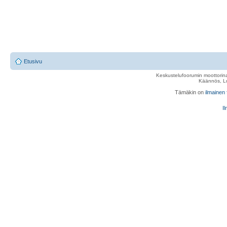
Etusivu
Keskustelufoorumin moottorina
Käännös, Lu
Tämäkin on
ilmainen
Il