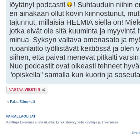
löytänyt podcastit
! Suhtauduin niihin 
en ainakaan ollut kovin kiinnostunut, mu
tajunnut, millaisia HELMIÄ siellä on! Miele
jotka eivät ole sitä kuuminta ja myyvintä 
minua. Syksyn valtava omenasato ja myö
ruoanlaitto työllistävät keittiössä ja olen 
siihen, että päivät menevät pitkälti varsin
Nuo podcastit ovat oikeasti tehneet hyvää
"opiskella" samalla kun kuorin ja soseuta
Lähetä vastaus
Paluu Elämyksiä
PAIKALLAOLIJAT
Käyttäjiä lukemassa tätä aluetta: Ei rekisteröityneitä käyttäjiä ja 1 vierailijaa
Error 