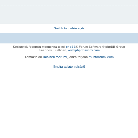
Switch to mobile style
Keskustelufoorumin moottorina toimii
phpBB
® Forum Software © phpBB Group
Käännös, Lurttinen,
www.phpbbsuomi.com
Tämäkin on
ilmainen foorumi
, jonka tarjoaa
munfoorumi.com
Ilmoita asiaton sisältö