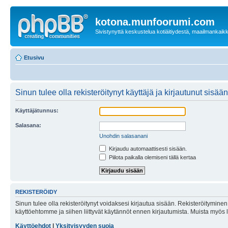
kotona.munfoorumi.com
Sivistynyttä keskustelua kotiäitiydestä, maailmankaik
Etusivu
Sinun tulee olla rekisteröitynyt käyttäjä ja kirjautunut sis
Käyttäjätunnus:
Salasana:
Unohdin salasanani
Kirjaudu automaattisesti sisään.
Piilota paikalla olemiseni tällä kertaa
REKISTERÖIDY
Sinun tulee olla rekisteröitynyt voidaksesi kirjautua sisään. Rekisteröityminen 
käyttöehtomme ja siihen liittyvät käytännöt ennen kirjautumista. Muista myös
Käyttöehdot
|
Yksityisyyden suoja