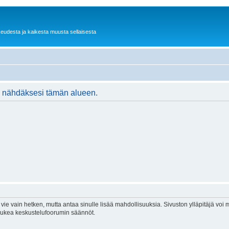
keudesta ja kaikesta muusta sellaisesta
ään nähdäksesi tämän alueen.
vie vain hetken, mutta antaa sinulle lisää mahdollisuuksia. Sivuston ylläpitäjä voi my
 lukea keskustelufoorumin säännöt.