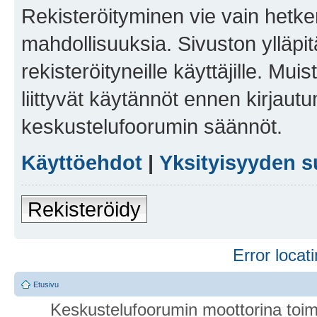
Rekisteröityminen vie vain hetken
mahdollisuuksia. Sivuston ylläpit
rekisteröityneille käyttäjille. Mu
liittyvät käytännöt ennen kirjau
keskustelufoorumin säännöt.
Käyttöehdot
|
Yksityisyyden s
Rekisteröidy
Error locati
Etusivu
Keskustelufoorumin moottorina toim