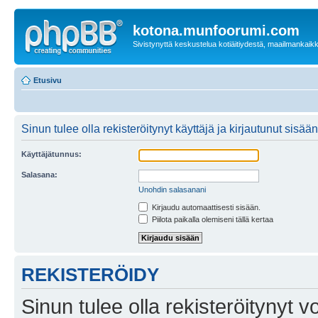
kotona.munfoorumi.com
Sivistynyttä keskustelua kotiäitiydestä, maailmankaik
Etusivu
Sinun tulee olla rekisteröitynyt käyttäjä ja kirjautunut sis
Käyttäjätunnus:
Salasana:
Unohdin salasanani
Kirjaudu automaattisesti sisään.
Piilota paikalla olemiseni tällä kertaa
REKISTERÖIDY
Sinun tulee olla rekisteröitynyt v