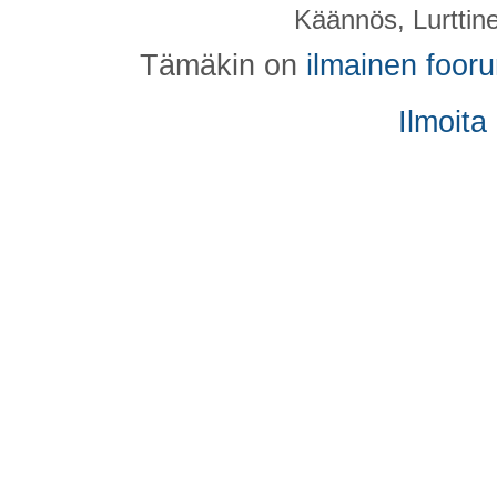
Käännös, Lurttin
Tämäkin on
ilmainen foor
Ilmoita