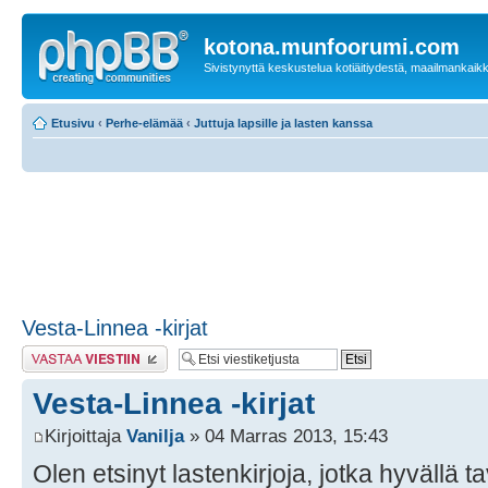
kotona.munfoorumi.com
Sivistynyttä keskustelua kotiäitiydestä, maailmankaik
Etusivu
‹
Perhe-elämää
‹
Juttuja lapsille ja lasten kanssa
Vesta-Linnea -kirjat
Lähetä vastaus
Vesta-Linnea -kirjat
Kirjoittaja
Vanilja
» 04 Marras 2013, 15:43
Olen etsinyt lastenkirjoja, jotka hyvällä ta