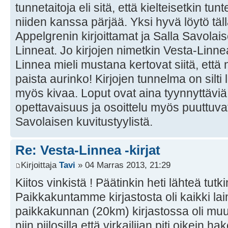
tunnetaitoja eli sitä, että kielteisetkin tu
niiden kanssa pärjää. Yksi hyvä löytö täl
Appelgrenin kirjoittamat ja Salla Savolai
Linneat. Jo kirjojen nimetkin Vesta-Linnea 
Linnea mieli mustana kertovat siitä, että 
paista aurinko! Kirjojen tunnelma on silt
myös kivaa. Loput ovat aina tyynnyttäviä
opettavaisuus ja osoittelu myös puuttuva
Savolaisen kuvitustyylistä.
Re: Vesta-Linnea -kirjat
Kirjoittaja
Tavi
» 04 Marras 2013, 21:29
Kiitos vinkistä ! Päätinkin heti lähteä tutk
Paikkakuntamme kirjastosta oli kaikki la
paikkakunnan (20km) kirjastossa oli muu
niin piilosilla että virkailijan piti oikein h