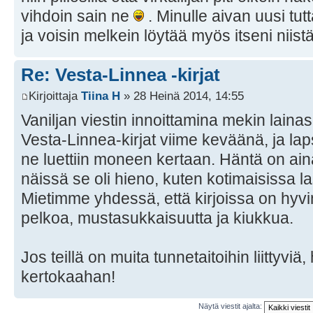
vihdoin sain ne
. Minulle aivan uusi tutt
ja voisin melkein löytää myös itseni niist
Re: Vesta-Linnea -kirjat
Kirjoittaja
Tiina H
» 28 Heinä 2014, 14:55
Vaniljan viestin innoittamina mekin laina
Vesta-Linnea-kirjat viime keväänä, ja lapsi 
ne luettiin moneen kertaan. Häntä on aina
näissä se oli hieno, kuten kotimaisissa la
Mietimme yhdessä, että kirjoissa on hyvin
pelkoa, mustasukkaisuutta ja kiukkua.
Jos teillä on muita tunnetaitoihin liittyviä,
kertokaahan!
Näytä viestit ajalta: