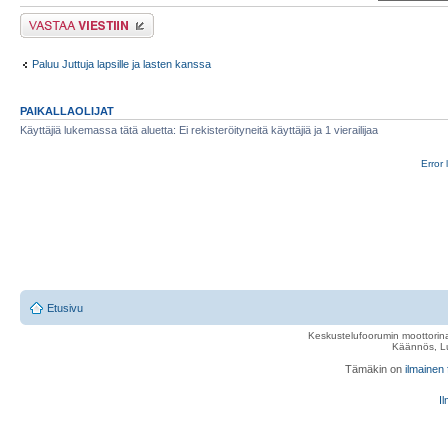
Lähetä vastaus
Paluu Juttuja lapsille ja lasten kanssa
PAIKALLAOLIJAT
Käyttäjiä lukemassa tätä aluetta: Ei rekisteröityneitä käyttäjiä ja 1 vierailijaa
Error 
Etusivu
Keskustelufoorumin moottorina
Käännös, Lu
Tämäkin on
ilmainen
Il