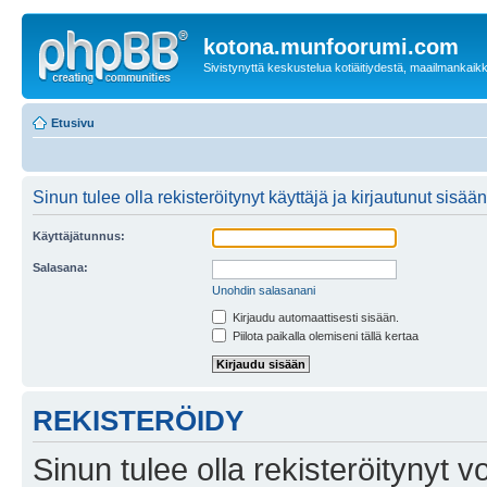
kotona.munfoorumi.com
Sivistynyttä keskustelua kotiäitiydestä, maailmankaik
Etusivu
Sinun tulee olla rekisteröitynyt käyttäjä ja kirjautunut sis
Käyttäjätunnus:
Salasana:
Unohdin salasanani
Kirjaudu automaattisesti sisään.
Piilota paikalla olemiseni tällä kertaa
REKISTERÖIDY
Sinun tulee olla rekisteröitynyt v