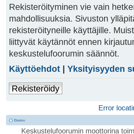
Rekisteröityminen vie vain hetken
mahdollisuuksia. Sivuston ylläpit
rekisteröityneille käyttäjille. Mu
liittyvät käytännöt ennen kirjau
keskustelufoorumin säännöt.
Käyttöehdot
|
Yksityisyyden s
Rekisteröidy
Error locati
Etusivu
Keskustelufoorumin moottorina toim