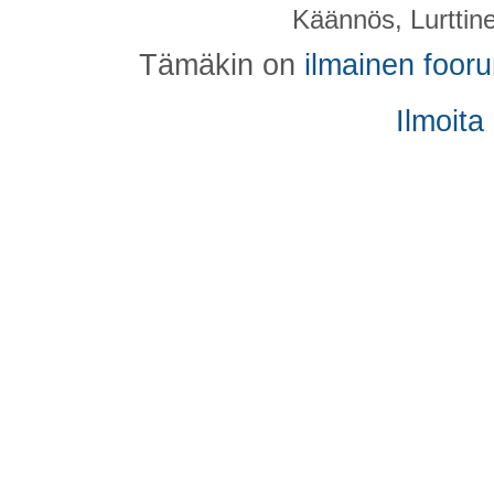
Käännös, Lurttin
Tämäkin on
ilmainen foor
Ilmoita