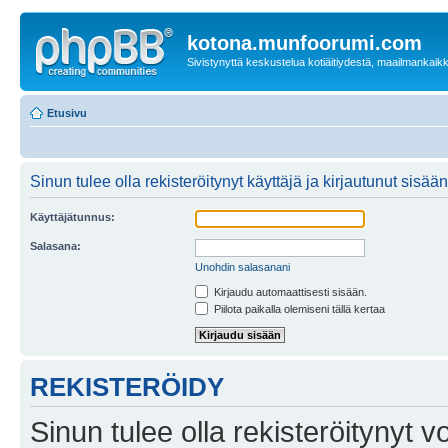
kotona.munfoorumi.com
Sivistynyttä keskustelua kotiäitiydestä, maailmankaik
Etusivu
Sinun tulee olla rekisteröitynyt käyttäjä ja kirjautunut sis
Käyttäjätunnus:
Salasana:
Unohdin salasanani
Kirjaudu automaattisesti sisään.
Piilota paikalla olemiseni tällä kertaa
REKISTERÖIDY
Sinun tulee olla rekisteröitynyt v