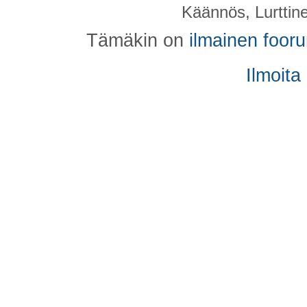
Käännös, Lurttin
Tämäkin on
ilmainen foor
Ilmoita