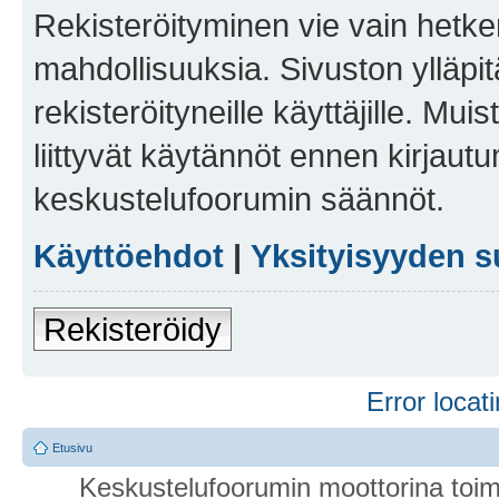
Rekisteröityminen vie vain hetken
mahdollisuuksia. Sivuston ylläpit
rekisteröityneille käyttäjille. Mu
liittyvät käytännöt ennen kirjau
keskustelufoorumin säännöt.
Käyttöehdot
|
Yksityisyyden s
Rekisteröidy
Error locati
Etusivu
Keskustelufoorumin moottorina toim