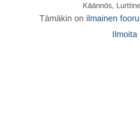
Käännös, Lurttin
Tämäkin on
ilmainen foor
Ilmoita