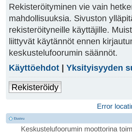
Rekisteröityminen vie vain hetken
mahdollisuuksia. Sivuston ylläpit
rekisteröityneille käyttäjille. Mu
liittyvät käytännöt ennen kirjau
keskustelufoorumin säännöt.
Käyttöehdot
|
Yksityisyyden s
Rekisteröidy
Error locati
Etusivu
Keskustelufoorumin moottorina toim