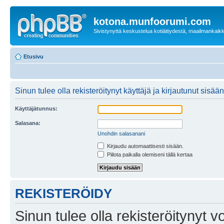
kotona.munfoorumi.com
Sivistynyttä keskustelua kotiäitiydestä, maailmankaik
Etusivu
Sinun tulee olla rekisteröitynyt käyttäjä ja kirjautunut sis
Käyttäjätunnus:
Salasana:
Unohdin salasanani
Kirjaudu automaattisesti sisään.
Piilota paikalla olemiseni tällä kertaa
REKISTERÖIDY
Sinun tulee olla rekisteröitynyt v