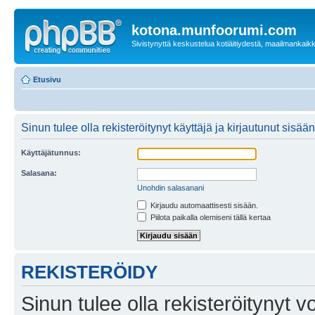
kotona.munfoorumi.com
Sivistynyttä keskustelua kotiäitiydestä, maailmankaik
Etusivu
Sinun tulee olla rekisteröitynyt käyttäjä ja kirjautunut sis
Käyttäjätunnus:
Salasana:
Unohdin salasanani
Kirjaudu automaattisesti sisään.
Piilota paikalla olemiseni tällä kertaa
REKISTERÖIDY
Sinun tulee olla rekisteröitynyt v