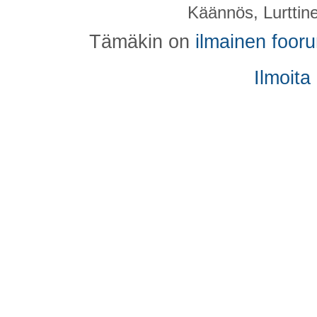
Käännös, Lurttin
Tämäkin on
ilmainen foor
Ilmoita