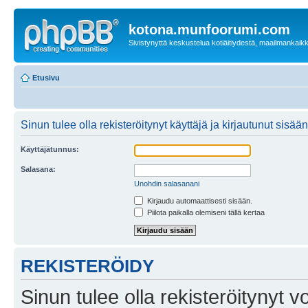
kotona.munfoorumi.com
Sivistynyttä keskustelua kotiäitiydestä, maailmankaik
Etusivu
Sinun tulee olla rekisteröitynyt käyttäjä ja kirjautunut sis
Käyttäjätunnus:
Salasana:
Unohdin salasanani
Kirjaudu automaattisesti sisään.
Piilota paikalla olemiseni tällä kertaa
REKISTERÖIDY
Sinun tulee olla rekisteröitynyt v