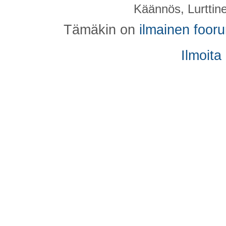
Käännös, Lurttin
Tämäkin on
ilmainen foor
Ilmoita