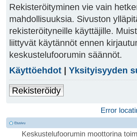
Rekisteröityminen vie vain hetken
mahdollisuuksia. Sivuston ylläpit
rekisteröityneille käyttäjille. Mu
liittyvät käytännöt ennen kirjau
keskustelufoorumin säännöt.
Käyttöehdot
|
Yksityisyyden s
Rekisteröidy
Error locati
Etusivu
Keskustelufoorumin moottorina toim