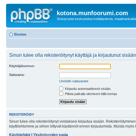
kotona.munfoorumi.com
Sivistynyttä keskustelua kotiäitiydestä, maailmankaik
Etusivu
Sinun tulee olla rekisteröitynyt käyttäjä ja kirjautunut sis
Käyttäjätunnus:
Salasana:
Unohdin salasanani
Kirjaudu automaattisesti sisään.
Piilota paikalla olemiseni tällä kertaa
REKISTERÖIDY
Sinun tulee olla rekisteröitynyt voidaksesi kirjautua sisään. Rekisteröityminen 
käyttöehtomme ja siihen liittyvät käytännöt ennen kirjautumista. Muista myös
Käyttöehdot
|
Yksityisyyden suoja