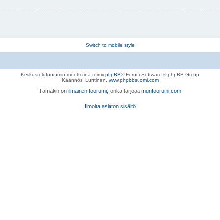
Switch to mobile style
Keskustelufoorumin moottorina toimii
phpBB
® Forum Software © phpBB Group
Käännös, Lurttinen,
www.phpbbsuomi.com
Tämäkin on
ilmainen foorumi
, jonka tarjoaa
munfoorumi.com
Ilmoita asiaton sisältö