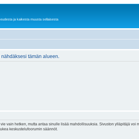
keudesta ja kaikesta muusta sellaisesta
ään nähdäksesi tämän alueen.
vie vain hetken, mutta antaa sinulle lisää mahdollisuuksia. Sivuston ylläpitäjä voi my
 lukea keskustelufoorumin säännöt.