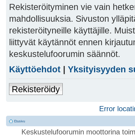
Rekisteröityminen vie vain hetken
mahdollisuuksia. Sivuston ylläpit
rekisteröityneille käyttäjille. Mu
liittyvät käytännöt ennen kirjau
keskustelufoorumin säännöt.
Käyttöehdot
|
Yksityisyyden s
Rekisteröidy
Error locati
Etusivu
Keskustelufoorumin moottorina toim