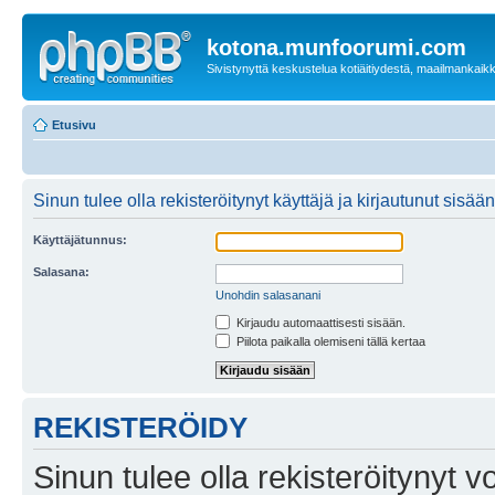
kotona.munfoorumi.com
Sivistynyttä keskustelua kotiäitiydestä, maailmankaik
Etusivu
Sinun tulee olla rekisteröitynyt käyttäjä ja kirjautunut sis
Käyttäjätunnus:
Salasana:
Unohdin salasanani
Kirjaudu automaattisesti sisään.
Piilota paikalla olemiseni tällä kertaa
REKISTERÖIDY
Sinun tulee olla rekisteröitynyt v