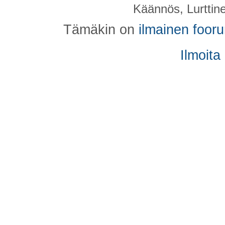
Käännös, Lurttin
Tämäkin on
ilmainen foor
Ilmoita