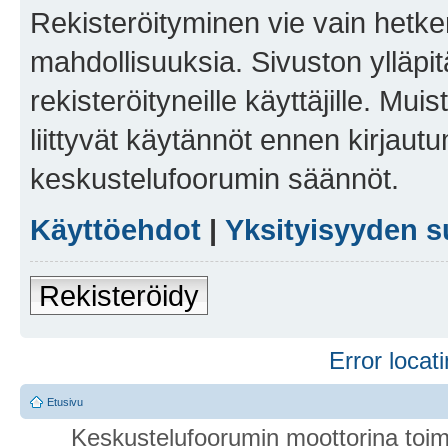
Rekisteröityminen vie vain hetken
mahdollisuuksia. Sivuston ylläpit
rekisteröityneille käyttäjille. Mu
liittyvät käytännöt ennen kirjau
keskustelufoorumin säännöt.
Käyttöehdot
|
Yksityisyyden s
Rekisteröidy
Error locati
Etusivu
Keskustelufoorumin moottorina toim