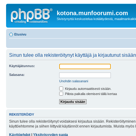
kotona.munfoorumi.com
Sivistynyttä keskustelua kotiäitiydestä, maailmankaik
Etusivu
Sinun tulee olla rekisteröitynyt käyttäjä ja kirjautunut sis
Käyttäjätunnus:
Salasana:
Unohdin salasanani
Kirjaudu automaattisesti sisään.
Piilota paikalla olemiseni tällä kertaa
REKISTERÖIDY
Sinun tulee olla rekisteröitynyt voidaksesi kirjautua sisään. Rekisteröityminen 
käyttöehtomme ja siihen liittyvät käytännöt ennen kirjautumista. Muista myös
Käyttöehdot
|
Yksityisyyden suoja