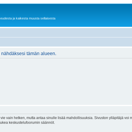
keudesta ja kaikesta muusta sellaisesta
ään nähdäksesi tämän alueen.
vie vain hetken, mutta antaa sinulle lisää mahdollisuuksia. Sivuston ylläpitäjä voi my
 lukea keskustelufoorumin säännöt.