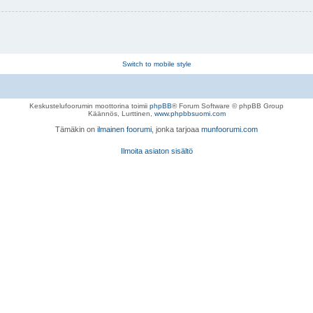
Switch to mobile style
Keskustelufoorumin moottorina toimii
phpBB
® Forum Software © phpBB Group
Käännös, Lurttinen,
www.phpbbsuomi.com
Tämäkin on
ilmainen foorumi
, jonka tarjoaa
munfoorumi.com
Ilmoita asiaton sisältö