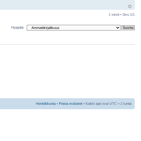
1 viesti • Sivu
1
/
1
Hyppää:
Henkilökunta
•
Poista evästeet
• Kaikki ajat ovat UTC + 2 tuntia