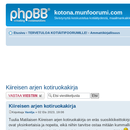
kotona.munfoorumi.com
Sivistynyttä keskustelua kotiäitiydestä, maailmankaik
Etusivu
‹
TERVETULOA KOTIÄITIFOORUMILLE!
‹
Ammattikirjallisuus
Kiireisen arjen kotiruokakirja
Lähetä vastaus
Kiireisen arjen kotiruokakirja
Kirjoittaja
Vanilja
» 02 Elo 2023, 19:06
Tuulia Matilaisen Kiireisen arjen kotiruokakirja on eräs suosikkikeittokir
ovat yksinkertaisia ja nopeita, eikä niihin tarvitse ostaa mitään kummallis