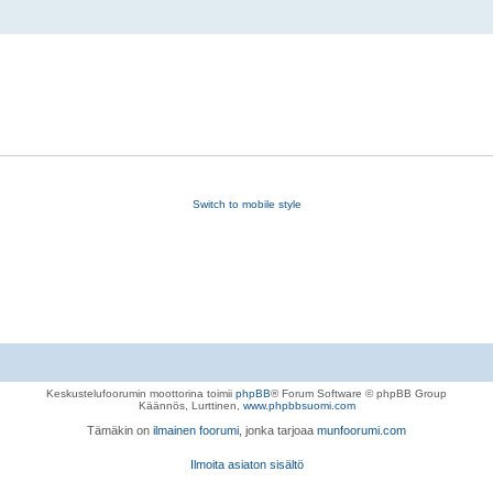
.
Switch to mobile style
Keskustelufoorumin moottorina toimii
phpBB
® Forum Software © phpBB Group
Käännös, Lurttinen,
www.phpbbsuomi.com
Tämäkin on
ilmainen foorumi
, jonka tarjoaa
munfoorumi.com
Ilmoita asiaton sisältö