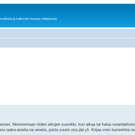
keudesta ja kaikesta muusta sellaisesta
joistani. Nimenomaan niiden aikojen suosikki, kun aikaa tai halua ruoanlaittoon 
ia raaka-aineita tai aineita, joista suurin osa jää yli. Kirjaa voisi luonnehtia 