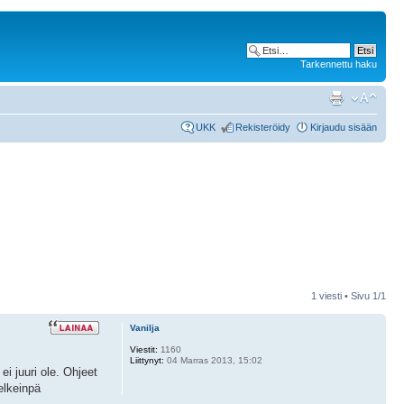
Tarkennettu haku
UKK
Rekisteröidy
Kirjaudu sisään
1 viesti • Sivu
1
/
1
Vanilja
Viestit:
1160
Liittynyt:
04 Marras 2013, 15:02
ei juuri ole. Ohjeet
melkeinpä