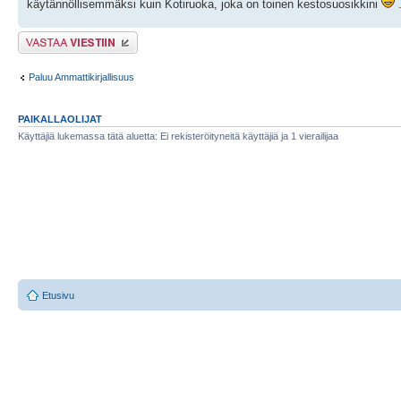
käytännöllisemmäksi kuin Kotiruoka, joka on toinen kestosuosikkini
Lähetä vastaus
Paluu Ammattikirjallisuus
PAIKALLAOLIJAT
Käyttäjiä lukemassa tätä aluetta: Ei rekisteröityneitä käyttäjiä ja 1 vierailijaa
Etusivu