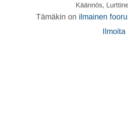
Käännös, Lurttin
Tämäkin on
ilmainen foor
Ilmoita