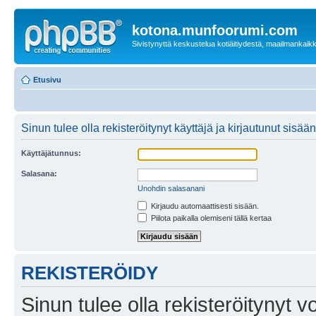
kotona.munfoorumi.com
Sivistynyttä keskustelua kotiäitiydestä, maailmankaik
Etusivu
Sinun tulee olla rekisteröitynyt käyttäjä ja kirjautunut sis
Käyttäjätunnus:
Salasana:
Unohdin salasanani
Kirjaudu automaattisesti sisään.
Piilota paikalla olemiseni tällä kertaa
REKISTERÖIDY
Sinun tulee olla rekisteröitynyt v