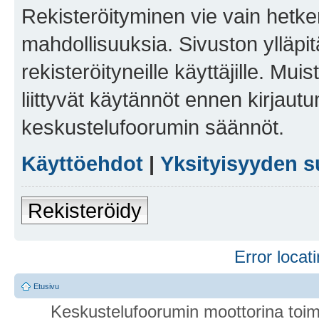
Rekisteröityminen vie vain hetken
mahdollisuuksia. Sivuston ylläpit
rekisteröityneille käyttäjille. Mu
liittyvät käytännöt ennen kirjau
keskustelufoorumin säännöt.
Käyttöehdot
|
Yksityisyyden s
Rekisteröidy
Error locati
Etusivu
Keskustelufoorumin moottorina toim