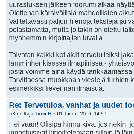
uurastuksen jälkeen foorumi alkaa näytt
Olettehan kärsivällisiä mahdollisten alku
Valitettavasti paljon hienoja tekstejä jäi 
pelastamatta, mutta joitakin on otettu tal
myöhemmin kirjoittajien luvalla.
Toivotan kaikki kotiäidit tervetulleiksi j
lämminhenkisessä ilmapiirissä - yhteisv
josta voimme aina käydä tankkaamassa v
Tarvittaessa muokkaan viestejä turhien ko
esimerkiksi lievennän ilmaisua.
Re: Tervetuloa, vanhat ja uudet fo
Kirjoittaja
Tiina H
» 01 Tammi 2016, 14:59
Hei vaan! Olisipa hirmu kiva, jos nekin, jo
innostuisivat kirjoittelemaan silloin tällöi