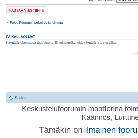
Lähetä vastaus
Paluu Foorumin tarkoitus ja toiminta
PAIKALLAOLIJAT
Käyttäjiä lukemassa tätä aluetta: Ei rekisteröityneitä käyttäjiä ja 1 vierailijaa
Error 
Etusivu
Keskustelufoorumin moottorina toim
Käännös, Lurttin
Tämäkin on
ilmainen foor