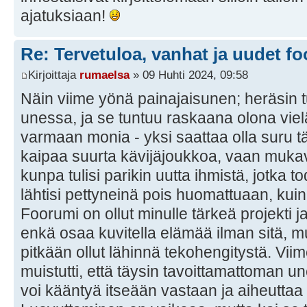
ajatuksiaan!
Re: Tervetuloa, vanhat ja uudet fo
Kirjoittaja
rumaelsa
» 09 Huhti 2024, 09:58
Näin viime yönä painajaisunen; heräsin 
unessa, ja se tuntuu raskaana olona vielä
varmaan monia - yksi saattaa olla suru 
kaipaa suurta kävijäjoukkoa, vaan muka
kunpa tulisi parikin uutta ihmistä, jotka to
lähtisi pettyneinä pois huomattuaan, kuink
Foorumi on ollut minulle tärkeä projekti 
enkä osaa kuvitella elämää ilman sitä, mu
pitkään ollut lähinnä tekohengitystä. Vii
muistutti, että täysin tavoittamattoman u
voi kääntyä itseään vastaan ja aiheuttaa