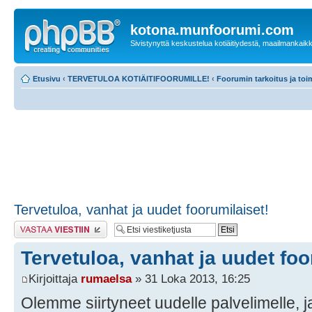
kotona.munfoorumi.com
Sivistynyttä keskustelua kotiäitiydestä, maailmankaik
Etusivu
‹
TERVETULOA KOTIÄITIFOORUMILLE!
‹
Foorumin tarkoitus ja toi
Tervetuloa, vanhat ja uudet foorumilaiset!
Lähetä vastaus
Tervetuloa, vanhat ja uudet foo
Kirjoittaja
rumaelsa
» 31 Loka 2013, 16:25
Olemme siirtyneet uudelle palvelimelle, 