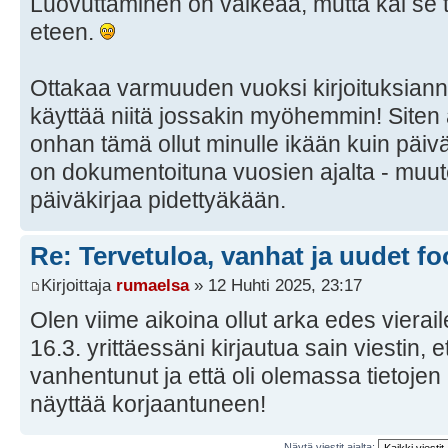
Luovuttaminen on vaikeaa, mutta kai se 
eteen.
Ottakaa varmuuden vuoksi kirjoituksianne
käyttää niitä jossakin myöhemmin! Siten 
onhan tämä ollut minulle ikään kuin päiv
on dokumentoituna vuosien ajalta - muuten 
päiväkirjaa pidettyäkään.
Re: Tervetuloa, vanhat ja uudet fo
Kirjoittaja
rumaelsa
» 12 Huhti 2025, 23:17
Olen viime aikoina ollut arka edes viera
16.3. yrittäessäni kirjautua sain viestin,
vanhentunut ja että oli olemassa tietojen
näyttää korjaantuneen!
Näytä viestit ajalta: