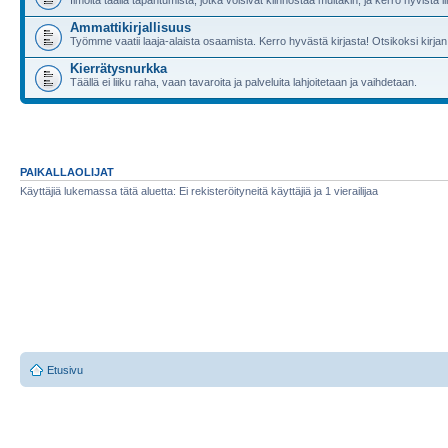
Ammattikirjallisuus
Työmme vaatii laaja-alaista osaamista. Kerro hyvästä kirjasta! Otsikoksi kirjan
Kierrätysnurkka
Täällä ei liiku raha, vaan tavaroita ja palveluita lahjoitetaan ja vaihdetaan.
PAIKALLAOLIJAT
Käyttäjiä lukemassa tätä aluetta: Ei rekisteröityneitä käyttäjiä ja 1 vierailijaa
Etusivu