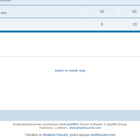
52
82
 nimi.
8
10
Switch to mobile style
Keskustelufoorumin moottorina toimii
phpBB
® Forum Software © phpBB Group
Käännös, Lurttinen,
www.phpbbsuomi.com
Tämäkin on
ilmainen foorumi
, jonka tarjoaa
munfoorumi.com