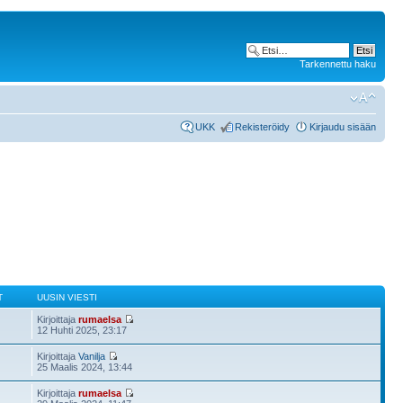
Tarkennettu haku
UKK
Rekisteröidy
Kirjaudu sisään
T
UUSIN VIESTI
Kirjoittaja
rumaelsa
12 Huhti 2025, 23:17
Kirjoittaja
Vanilja
25 Maalis 2024, 13:44
Kirjoittaja
rumaelsa