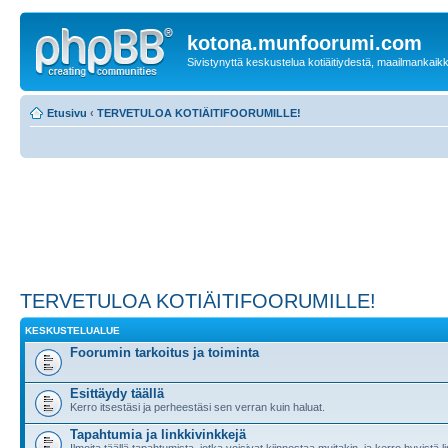
kotona.munfoorumi.com
Sivistynyttä keskustelua kotiäitiydestä, maailmankaik
Etusivu
‹
TERVETULOA KOTIÄITIFOORUMILLE!
TERVETULOA KOTIÄITIFOORUMILLE!
KESKUSTELUALUE
Foorumin tarkoitus ja toiminta
Esittäydy täällä
Kerro itsestäsi ja perheestäsi sen verran kuin haluat.
Tapahtumia ja linkkivinkkejä
Ilmoita täällä tapahtumista, jotka voisivat kiinnostaa muitakin, ja kerro hyvistä li