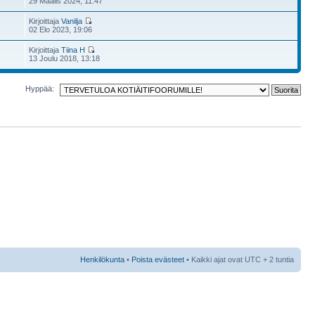
29 Maalis 2024, 11:47
Kirjoittaja
Vanilja
02 Elo 2023, 19:06
Kirjoittaja
Tiina H
13 Joulu 2018, 13:18
Hyppää:
Henkilökunta
•
Poista evästeet
• Kaikki ajat ovat UTC + 2 tuntia