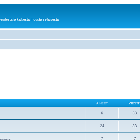
keudesta ja kaikesta muusta sellaisesta
AIHEET
VIESTI
6
33
24
83
7
7
nkeistä!