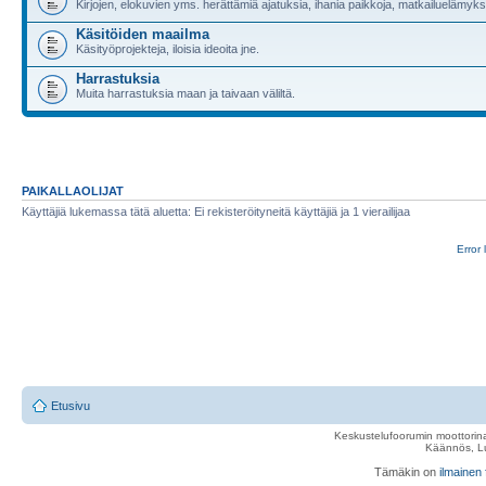
Kirjojen, elokuvien yms. herättämiä ajatuksia, ihania paikkoja, matkailuelämyksi
Käsitöiden maailma
Käsityöprojekteja, iloisia ideoita jne.
Harrastuksia
Muita harrastuksia maan ja taivaan väliltä.
PAIKALLAOLIJAT
Käyttäjiä lukemassa tätä aluetta: Ei rekisteröityneitä käyttäjiä ja 1 vierailijaa
Error 
Etusivu
Keskustelufoorumin moottorina
Käännös, Lu
Tämäkin on
ilmainen