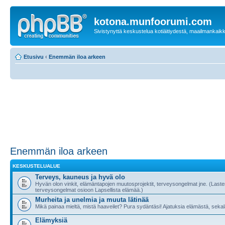
kotona.munfoorumi.com
Sivistynyttä keskustelua kotiäitiydestä, maailmankaik
Etusivu
‹
Enemmän iloa arkeen
Enemmän iloa arkeen
KESKUSTELUALUE
Terveys, kauneus ja hyvä olo
Hyvän olon vinkit, elämäntapojen muutosprojektit, terveysongelmat jne. (Last
terveysongelmat osioon Lapsellista elämää.)
Murheita ja unelmia ja muuta lätinää
Mikä painaa mieltä, mistä haaveilet? Pura sydäntäsi! Ajatuksia elämästä, sekala
Elämyksiä