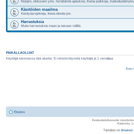
Kirjojen, elokuvien yms. herättämiä ajatuksia, ihania paikkoja, matkailuelämyksi
Käsitöiden maailma
Käsityöprojekteja, iloisia ideoita jne.
Harrastuksia
Muita harrastuksia maan ja taivaan väliltä.
PAIKALLAOLIJAT
Käyttäjiä lukemassa tätä aluetta: Ei rekisteröityneitä käyttäjiä ja 1 vierailijaa
Error 
Etusivu
Keskustelufoorumin moottorina
Käännös, Lu
Tämäkin on
ilmainen