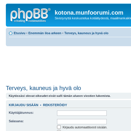
kotona.munfoorumi.com
Sivistynyttä keskustelua kotiäitiydestä, maailmankaik
Etusivu
‹
Enemmän iloa arkeen
‹
Terveys, kauneus ja hyvä olo
Terveys, kauneus ja hyvä olo
Käytössäsi olevat oikeudet eivät salli tämän alueen viestien lukemista.
KIRJAUDU SISÄÄN
•
REKISTERÖIDY
Käyttäjätunnus:
Salasana:
Kirjaudu automaattisesti sisään.