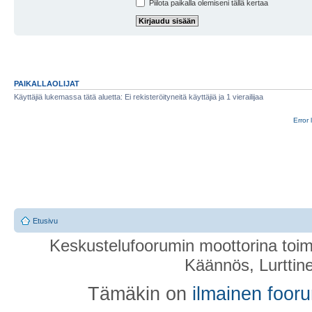
Piilota paikalla olemiseni tällä kertaa
PAIKALLAOLIJAT
Käyttäjiä lukemassa tätä aluetta: Ei rekisteröityneitä käyttäjiä ja 1 vierailijaa
Error 
Etusivu
Keskustelufoorumin moottorina toim
Käännös, Lurttin
Tämäkin on
ilmainen foor