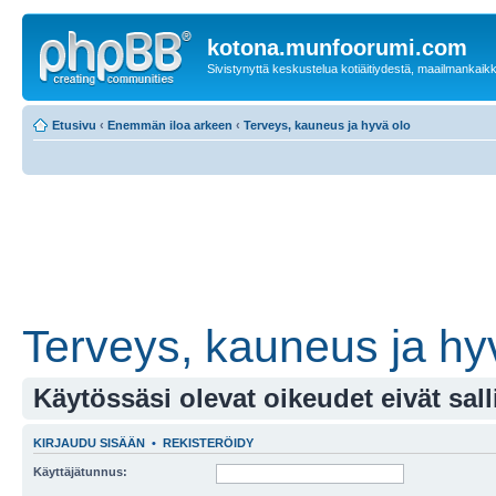
kotona.munfoorumi.com
Sivistynyttä keskustelua kotiäitiydestä, maailmankaik
Etusivu
‹
Enemmän iloa arkeen
‹
Terveys, kauneus ja hyvä olo
Terveys, kauneus ja hy
Käytössäsi olevat oikeudet eivät sall
KIRJAUDU SISÄÄN
•
REKISTERÖIDY
Käyttäjätunnus: