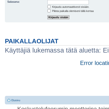
Salasana:
Kirjaudu automaattisesti sisään.
Piilota paikalla olemiseni tällä kertaa
PAIKALLAOLIJAT
Käyttäjiä lukemassa tätä aluetta: Ei r
Error locati
Etusivu
Keskustelufoorumin moottorina toim