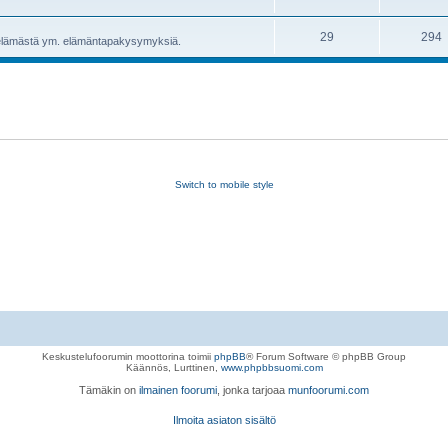
29
294
ta elämästä ym. elämäntapakysymyksiä.
Switch to mobile style
Keskustelufoorumin moottorina toimii
phpBB
® Forum Software © phpBB Group
Käännös, Lurttinen,
www.phpbbsuomi.com
Tämäkin on
ilmainen foorumi
, jonka tarjoaa
munfoorumi.com
Ilmoita asiaton sisältö