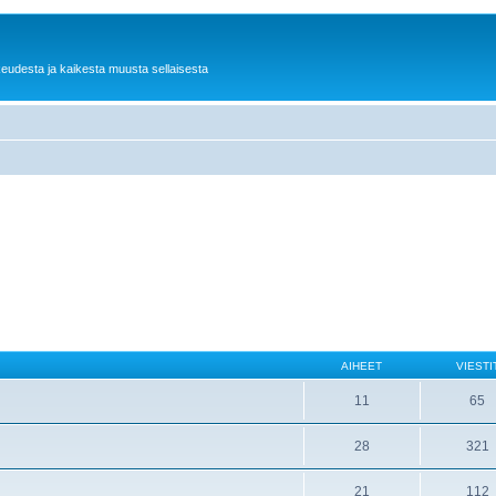
keudesta ja kaikesta muusta sellaisesta
AIHEET
VIESTI
11
65
28
321
21
112