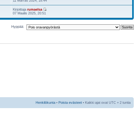
11 Marras 2024, 18:44
Kirjoittaja
rumaelsa
07 Maalis 2025, 20:51
Hyppää:
Henkilökunta
•
Poista evästeet
• Kaikki ajat ovat UTC + 2 tuntia