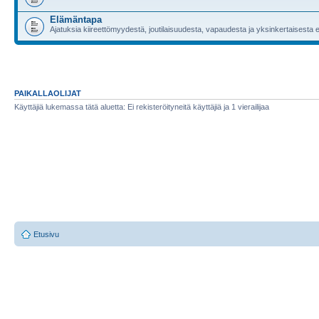
Elämäntapa
Ajatuksia kiireettömyydestä, joutilaisuudesta, vapaudesta ja yksinkertaises
PAIKALLAOLIJAT
Käyttäjiä lukemassa tätä aluetta: Ei rekisteröityneitä käyttäjiä ja 1 vierailijaa
Etusivu