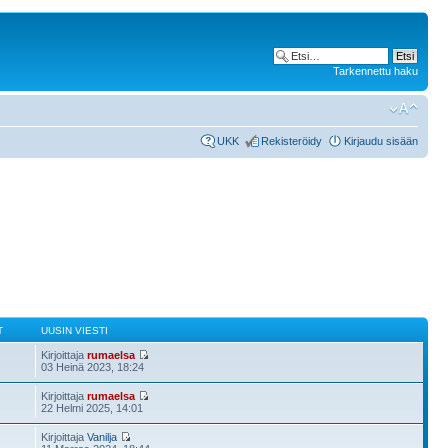
Tarkennettu haku
UKK
Rekisteröidy
Kirjaudu sisään
T
UUSIN VIESTI
Kirjoittaja
rumaelsa
03 Heinä 2023, 18:24
Kirjoittaja
rumaelsa
22 Helmi 2025, 14:01
Kirjoittaja
Vanilja