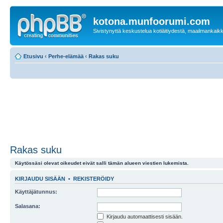
kotona.munfoorumi.com
Sivistynyttä keskustelua kotiäitiydestä, maailmankaik
Etusivu
‹
Perhe-elämää
‹
Rakas suku
Rakas suku
Käytössäsi olevat oikeudet eivät salli tämän alueen viestien lukemista.
KIRJAUDU SISÄÄN
•
REKISTERÖIDY
Käyttäjätunnus:
Salasana:
Kirjaudu automaattisesti sisään.