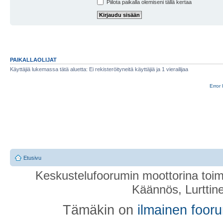
Piilota paikalla olemiseni tällä kertaa
PAIKALLAOLIJAT
Käyttäjiä lukemassa tätä aluetta: Ei rekisteröityneitä käyttäjiä ja 1 vierailijaa
Error 
Etusivu
Keskustelufoorumin moottorina toim
Käännös, Lurttin
Tämäkin on
ilmainen foor