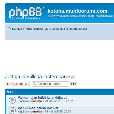
kotona.munfoorumi.com
Sivistynyttä keskustelua kotiäitiydestä, maailmankaik
Etusivu
‹
Perhe-elämää
‹
Juttuja lapsille ja lasten kanssa
Juttuja lapsille ja lasten kanssa
Lähetä uusi viesti
AIHEET
Vanhan ajan leikit ja leikkikalut
Kirjoittaja
rumaelsa
» 28 Marras 2013, 22:52
Ihanimmat lastenelokuvat
Kirjoittaja
rumaelsa
» 14 Heinä 2015, 16:30