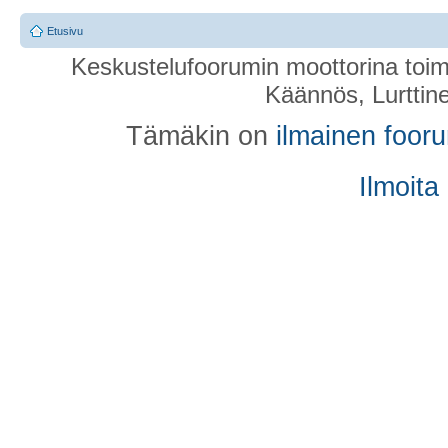
Etusivu
Keskustelufoorumin moottorina toim
Käännös, Lurttin
Tämäkin on
ilmainen foor
Ilmoita