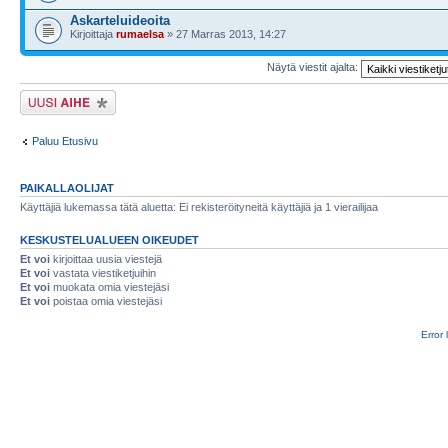
Askarteluideoita
Kirjoittaja
rumaelsa
» 27 Marras 2013, 14:27
Näytä viestit ajalta:
Lähetä uusi viesti
Paluu Etusivu
PAIKALLAOLIJAT
Käyttäjiä lukemassa tätä aluetta: Ei rekisteröityneitä käyttäjiä ja 1 vierailijaa
KESKUSTELUALUEEN OIKEUDET
Et voi
kirjoittaa uusia viestejä
Et voi
vastata viestiketjuihin
Et voi
muokata omia viestejäsi
Et voi
poistaa omia viestejäsi
Error 