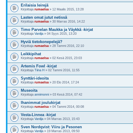
Erilaisia leirejä
Kirjoittaja
rumaelsa
» 12 Maalis 2015, 13:28
Lasten omat jutut netissä
Kirjoittaja
rumaelsa
» 30 Marras 2016, 14:22
Timo Parvelan Maukka ja Väykkä -kirjat
Kirjoittaja
Vanilja
» 04 Syys 2015, 13:20
Hyviä tietokonepelejä?
Kirjoittaja
rumaelsa
» 28 Tammi 2016, 22:10
Leikkipihat
Kirjoittaja
rumaelsa
» 02 Kesä 2015, 23:03
Artemis Fowl -kirjat
Kirjoittaja
Tiina H
» 02 Tammi 2016, 11:55
Synttäri-ideoita
Kirjoittaja
rumaelsa
» 20 Elo 2014, 17:24
Museoita
Kirjoittaja
annimonni
» 03 Kesä 2014, 07:42
Ihanimmat joulukirjat
Kirjoittaja
rumaelsa
» 04 Tammi 2014, 00:08
Vesta-Linnea -kirjat
Kirjoittaja
Vanilja
» 04 Marras 2013, 15:43
Sven Nordqvist: Viiru ja Pesonen
Kirjoittaja
Vanilja
» 19 Marras 2013, 09:50