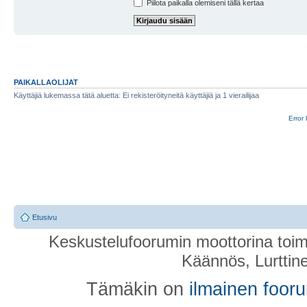
Piilota paikalla olemiseni tällä kertaa
PAIKALLAOLIJAT
Käyttäjiä lukemassa tätä aluetta: Ei rekisteröityneitä käyttäjiä ja 1 vierailijaa
Error 
Etusivu
Keskustelufoorumin moottorina toim
Käännös, Lurttin
Tämäkin on
ilmainen foor