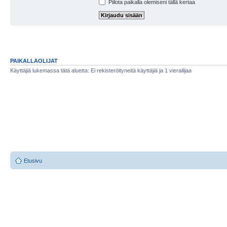
Piilota paikalla olemiseni tällä kertaa
PAIKALLAOLIJAT
Käyttäjiä lukemassa tätä aluetta: Ei rekisteröityneitä käyttäjiä ja 1 vierailijaa
Etusivu