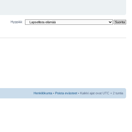
Hyppää:
Henkilökunta
•
Poista evästeet
• Kaikki ajat ovat UTC + 2 tuntia