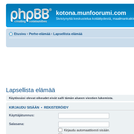
kotona.munfoorumi.com
Sivistynyttä keskustelua kotiäitiydestä, maailmankaik
Etusivu
‹
Perhe-elämää
‹
Lapsellista elämää
Lapsellista elämää
Käytössäsi olevat oikeudet eivät salli tämän alueen viestien lukemista.
KIRJAUDU SISÄÄN
•
REKISTERÖIDY
Käyttäjätunnus:
Salasana:
Kirjaudu automaattisesti sisään.