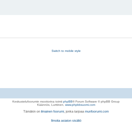
Switch to mobile style
Keskustelufoorumin moottorina toimii
phpBB
® Forum Software © phpBB Group
Käännös, Lurttinen,
www.phpbbsuomi.com
Tämäkin on
ilmainen foorumi
, jonka tarjoaa
munfoorumi.com
Ilmoita asiaton sisältö