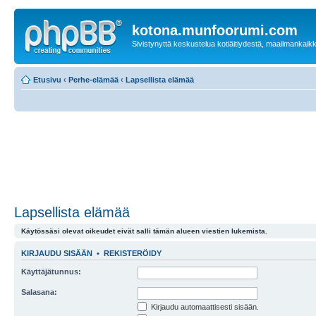
kotona.munfoorumi.com
Sivistynyttä keskustelua kotiäitiydestä, maailmankaik
Etusivu
‹
Perhe-elämää
‹
Lapsellista elämää
Lapsellista elämää
Käytössäsi olevat oikeudet eivät salli tämän alueen viestien lukemista.
KIRJAUDU SISÄÄN
•
REKISTERÖIDY
Käyttäjätunnus:
Salasana:
Kirjaudu automaattisesti sisään.