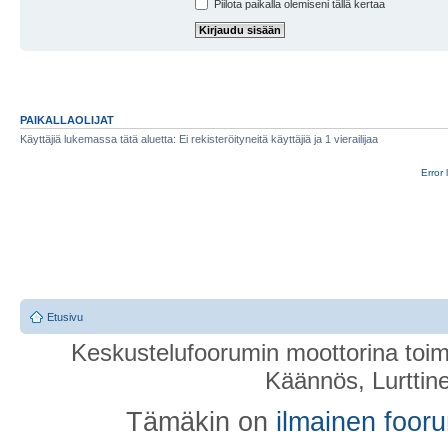
Piilota paikalla olemiseni tällä kertaa
PAIKALLAOLIJAT
Käyttäjiä lukemassa tätä aluetta: Ei rekisteröityneitä käyttäjiä ja 1 vierailijaa
Error 
Etusivu
Keskustelufoorumin moottorina toim
Käännös, Lurttin
Tämäkin on
ilmainen foor