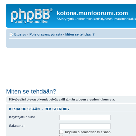
kotona.munfoorumi.com
Sivistynyttä keskustelua kotiäitiydestä, maailmankaik
Etusivu
‹
Pois oravanpyörästä
‹
Miten se tehdään?
Miten se tehdään?
Käytössäsi olevat oikeudet eivät salli tämän alueen viestien lukemista.
KIRJAUDU SISÄÄN
•
REKISTERÖIDY
Käyttäjätunnus:
Salasana:
Kirjaudu automaattisesti sisään.