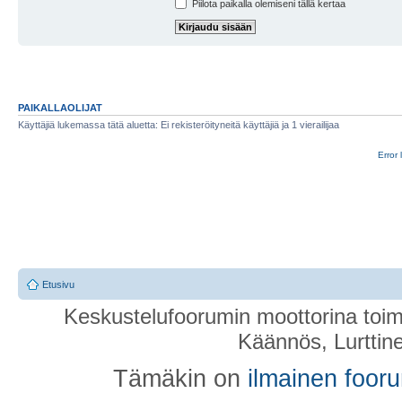
Piilota paikalla olemiseni tällä kertaa
PAIKALLAOLIJAT
Käyttäjiä lukemassa tätä aluetta: Ei rekisteröityneitä käyttäjiä ja 1 vierailijaa
Error 
Etusivu
Keskustelufoorumin moottorina toim
Käännös, Lurttin
Tämäkin on
ilmainen foor