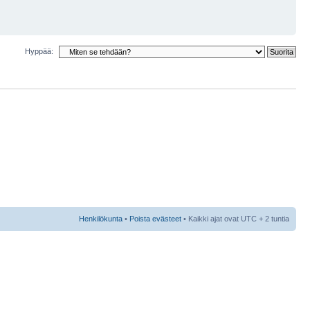
Hyppää:
Henkilökunta
•
Poista evästeet
• Kaikki ajat ovat UTC + 2 tuntia