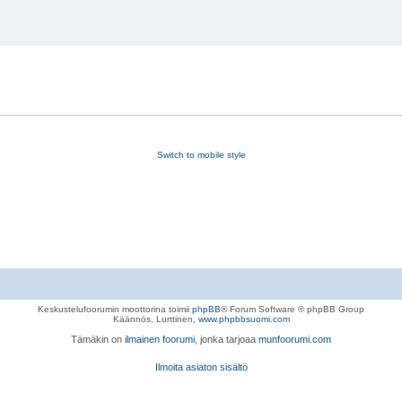
Switch to mobile style
Keskustelufoorumin moottorina toimii
phpBB
® Forum Software © phpBB Group
Käännös, Lurttinen,
www.phpbbsuomi.com
Tämäkin on
ilmainen foorumi
, jonka tarjoaa
munfoorumi.com
Ilmoita asiaton sisältö