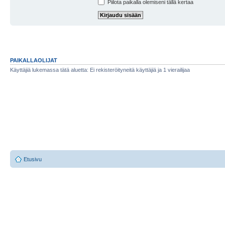
Piilota paikalla olemiseni tällä kertaa
PAIKALLAOLIJAT
Käyttäjiä lukemassa tätä aluetta: Ei rekisteröityneitä käyttäjiä ja 1 vierailijaa
Etusivu