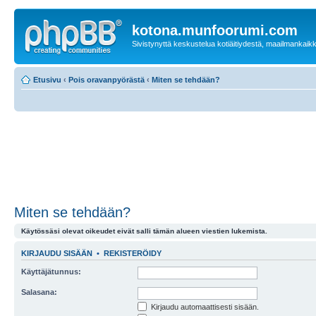
kotona.munfoorumi.com
Sivistynyttä keskustelua kotiäitiydestä, maailmankaik
Etusivu
‹
Pois oravanpyörästä
‹
Miten se tehdään?
Miten se tehdään?
Käytössäsi olevat oikeudet eivät salli tämän alueen viestien lukemista.
KIRJAUDU SISÄÄN
•
REKISTERÖIDY
Käyttäjätunnus:
Salasana:
Kirjaudu automaattisesti sisään.