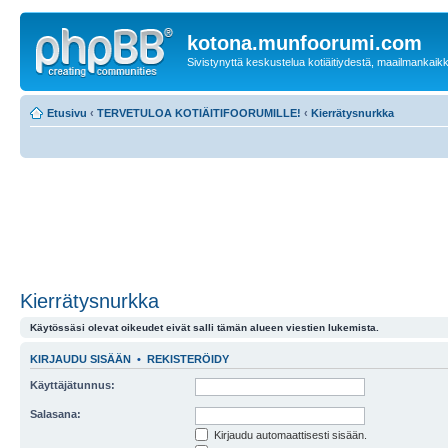
kotona.munfoorumi.com
Sivistynyttä keskustelua kotiäitiydestä, maailmankaik
Etusivu
‹
TERVETULOA KOTIÄITIFOORUMILLE!
‹
Kierrätysnurkka
Kierrätysnurkka
Käytössäsi olevat oikeudet eivät salli tämän alueen viestien lukemista.
KIRJAUDU SISÄÄN
•
REKISTERÖIDY
Käyttäjätunnus:
Salasana:
Kirjaudu automaattisesti sisään.