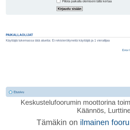
Piilota paikalla olemiseni tällä kertaa
PAIKALLAOLIJAT
Käyttäjiä lukemassa tätä aluetta: Ei rekisteröityneitä käyttäjiä ja 1 vierailijaa
Error 
Etusivu
Keskustelufoorumin moottorina toim
Käännös, Lurttin
Tämäkin on
ilmainen foor