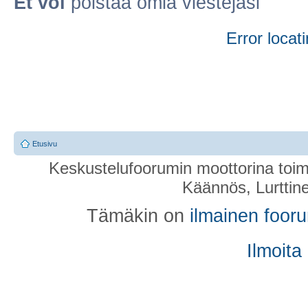
Et voi
poistaa omia viestejäsi
Error locati
Etusivu
Keskustelufoorumin moottorina toim
Käännös, Lurttin
Tämäkin on
ilmainen foor
Ilmoita