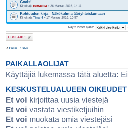
Goals!
Kirjoittaja
rumaelsa
» 26 Marras 2016, 14:11
Kohtuuden kirja - Näkökulmia ääriyhteiskuntaan
Kirjoittaja
Tiina H
» 17 Marras 2016, 10:57
Näytä viestit ajalta:
Lähetä uusi viesti
Paluu Etusivu
PAIKALLAOLIJAT
Käyttäjiä lukemassa tätä aluetta: Ei r
KESKUSTELUALUEEN OIKEUDET
Et voi
kirjoittaa uusia viestejä
Et voi
vastata viestiketjuihin
Et voi
muokata omia viestejäsi