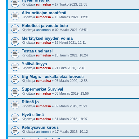
Hyvän historia
Kirjoittaja
rumaelsa
» 17 Touko 2023, 21:55
Alisuorittajan manifesti
Kirjoittaja
rumaelsa
» 13 Marras 2021, 13:31
Rokotteet ja vaiettu tieto
Kirjoittaja
annimonni
» 02 Maalis 2021, 08:51
Merkityksellisyyden voima
Kirjoittaja
rumaelsa
» 19 Helmi 2021, 12:11
Testaa unelmasi
Kirjoittaja
rumaelsa
» 13 Tammi 2021, 18:24
Ystävällisyys
Kirjoittaja
rumaelsa
» 21 Loka 2020, 12:40
Big Magic - uskalla elää luovasti
Kirjoittaja
rumaelsa
» 07 Maalis 2020, 12:58
Supermarket Survival
Kirjoittaja
rumaelsa
» 03 Marras 2019, 13:56
Riittää jo
Kirjoittaja
rumaelsa
» 02 Maalis 2019, 21:21
Hyvä elämä
Kirjoittaja
rumaelsa
» 31 Maalis 2018, 19:07
Kehitysavun kirous
Kirjoittaja
annimonni
» 17 Maalis 2018, 10:12