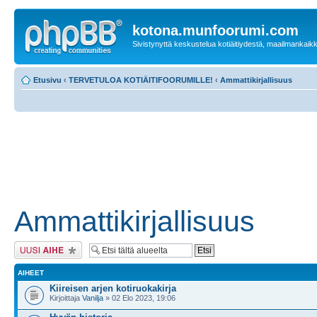
kotona.munfoorumi.com
Sivistynyttä keskustelua kotiäitiydestä, maailmankaik
Etusivu
‹
TERVETULOA KOTIÄITIFOORUMILLE!
‹
Ammattikirjallisuus
Ammattikirjallisuus
Lähetä uusi viesti
AIHEET
Kiireisen arjen kotiruokakirja
Kirjoittaja
Vanilja
» 02 Elo 2023, 19:06