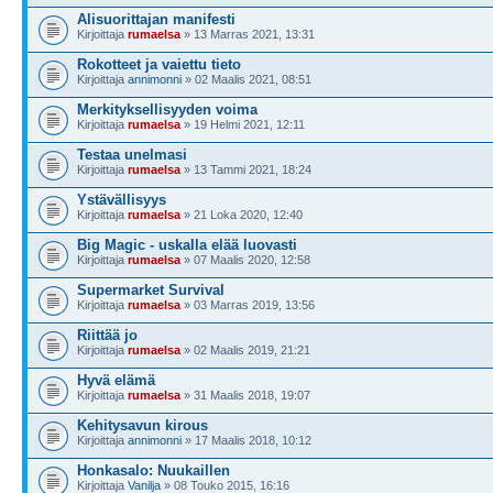
Alisuorittajan manifesti
Kirjoittaja
rumaelsa
» 13 Marras 2021, 13:31
Rokotteet ja vaiettu tieto
Kirjoittaja
annimonni
» 02 Maalis 2021, 08:51
Merkityksellisyyden voima
Kirjoittaja
rumaelsa
» 19 Helmi 2021, 12:11
Testaa unelmasi
Kirjoittaja
rumaelsa
» 13 Tammi 2021, 18:24
Ystävällisyys
Kirjoittaja
rumaelsa
» 21 Loka 2020, 12:40
Big Magic - uskalla elää luovasti
Kirjoittaja
rumaelsa
» 07 Maalis 2020, 12:58
Supermarket Survival
Kirjoittaja
rumaelsa
» 03 Marras 2019, 13:56
Riittää jo
Kirjoittaja
rumaelsa
» 02 Maalis 2019, 21:21
Hyvä elämä
Kirjoittaja
rumaelsa
» 31 Maalis 2018, 19:07
Kehitysavun kirous
Kirjoittaja
annimonni
» 17 Maalis 2018, 10:12
Honkasalo: Nuukaillen
Kirjoittaja
Vanilja
» 08 Touko 2015, 16:16