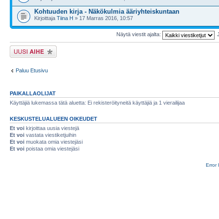
Kohtuuden kirja - Näkökulmia ääriyhteiskuntaan
Kirjoittaja
Tiina H
» 17 Marras 2016, 10:57
Näytä viestit ajalta:
Lähetä uusi viesti
Paluu Etusivu
PAIKALLAOLIJAT
Käyttäjiä lukemassa tätä aluetta: Ei rekisteröityneitä käyttäjiä ja 1 vierailijaa
KESKUSTELUALUEEN OIKEUDET
Et voi
kirjoittaa uusia viestejä
Et voi
vastata viestiketjuihin
Et voi
muokata omia viestejäsi
Et voi
poistaa omia viestejäsi
Error 