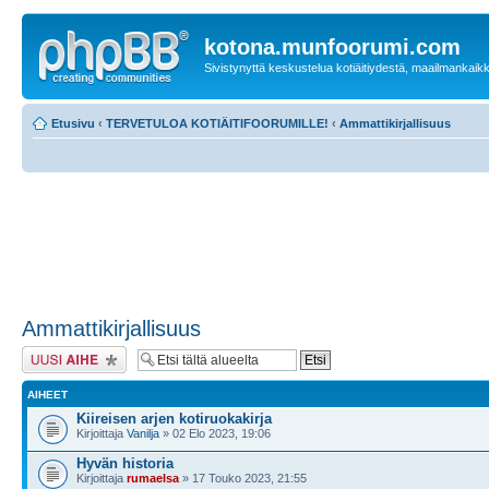
kotona.munfoorumi.com
Sivistynyttä keskustelua kotiäitiydestä, maailmankaik
Etusivu
‹
TERVETULOA KOTIÄITIFOORUMILLE!
‹
Ammattikirjallisuus
Ammattikirjallisuus
Lähetä uusi viesti
AIHEET
Kiireisen arjen kotiruokakirja
Kirjoittaja
Vanilja
» 02 Elo 2023, 19:06
Hyvän historia
Kirjoittaja
rumaelsa
» 17 Touko 2023, 21:55