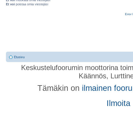
Et voi
poistaa omia viestejäsi
Error 
Etusivu
Keskustelufoorumin moottorina toim
Käännös, Lurttin
Tämäkin on
ilmainen foor
Ilmoita