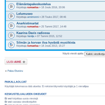
Elämäntapakeskustelua
Kirjoittaja
rumaelsa
» 18 Joulu 2016, 20:06
Lelumuseo
Kirjoittaja
annimonni
» 28 Touko 2017, 08:46
Anarkistimartat
Kirjoittaja
rumaelsa
» 25 Tammi 2017, 14:48
Kaarina Davis radiossa
Kirjoittaja
Vanilja
» 07 Tammi 2015, 12:52
Silmän ja korvan iloa hyvästä musiikista
Kirjoittaja
rumaelsa
» 18 Joulu 2013, 15:27
Näytä viestit ajalta:
Lähetä uusi viesti
Paluu Etusivu
PAIKALLAOLIJAT
Käyttäjiä lukemassa tätä aluetta: Ei rekisteröityneitä käyttäjiä ja 1 vierailijaa
KESKUSTELUALUEEN OIKEUDET
Et voi
kirjoittaa uusia viestejä
Et voi
vastata viestiketjuihin
Et voi
muokata omia viestejäsi