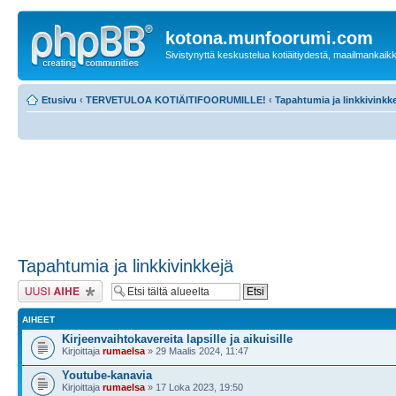
kotona.munfoorumi.com
Sivistynyttä keskustelua kotiäitiydestä, maailmankaik
Etusivu
‹
TERVETULOA KOTIÄITIFOORUMILLE!
‹
Tapahtumia ja linkkivinkk
Tapahtumia ja linkkivinkkejä
Lähetä uusi viesti
AIHEET
Kirjeenvaihtokavereita lapsille ja aikuisille
Kirjoittaja
rumaelsa
» 29 Maalis 2024, 11:47
Youtube-kanavia
Kirjoittaja
rumaelsa
» 17 Loka 2023, 19:50