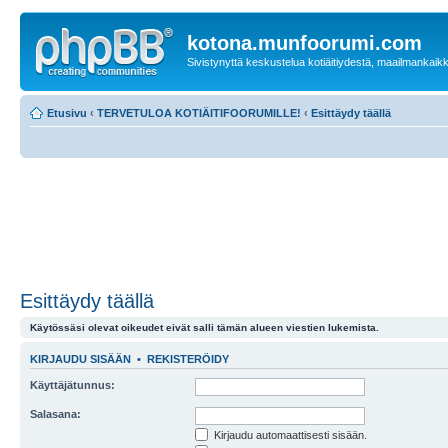
kotona.munfoorumi.com
Sivistynyttä keskustelua kotiäitiydestä, maailmankaik
Etusivu
‹
TERVETULOA KOTIÄITIFOORUMILLE!
‹
Esittäydy täällä
Esittäydy täällä
Käytössäsi olevat oikeudet eivät salli tämän alueen viestien lukemista.
KIRJAUDU SISÄÄN
•
REKISTERÖIDY
Käyttäjätunnus:
Salasana:
Kirjaudu automaattisesti sisään.