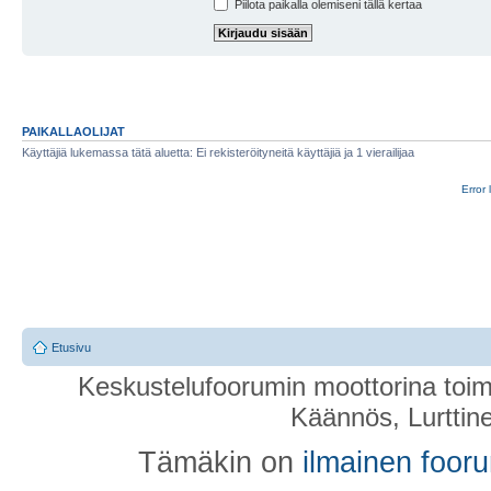
Piilota paikalla olemiseni tällä kertaa
PAIKALLAOLIJAT
Käyttäjiä lukemassa tätä aluetta: Ei rekisteröityneitä käyttäjiä ja 1 vierailijaa
Error 
Etusivu
Keskustelufoorumin moottorina toim
Käännös, Lurttin
Tämäkin on
ilmainen foor