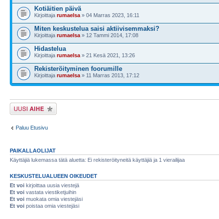
Kotiäitien päivä
Kirjoittaja
rumaelsa
» 04 Marras 2023, 16:11
Miten keskustelua saisi aktiivisemmaksi?
Kirjoittaja
rumaelsa
» 12 Tammi 2014, 17:08
Hidastelua
Kirjoittaja
rumaelsa
» 21 Kesä 2021, 13:26
Rekisteröityminen foorumille
Kirjoittaja
rumaelsa
» 11 Marras 2013, 17:12
Lähetä uusi viesti
Paluu Etusivu
PAIKALLAOLIJAT
Käyttäjiä lukemassa tätä aluetta: Ei rekisteröityneitä käyttäjiä ja 1 vierailijaa
KESKUSTELUALUEEN OIKEUDET
Et voi
kirjoittaa uusia viestejä
Et voi
vastata viestiketjuihin
Et voi
muokata omia viestejäsi
Et voi
poistaa omia viestejäsi