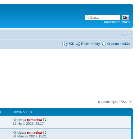
Tarkennettu haku
UKK
Rekisteröidy
Kirjaudu sisään
6 viestiketjua • Sivu
1
/
1
U
UUSIN VIESTI
Kirjoittaja
rumaelsa
3
12 Huhti 2025, 23:17
Kirjoittaja
rumaelsa
4
04 Marras 2023, 19:21