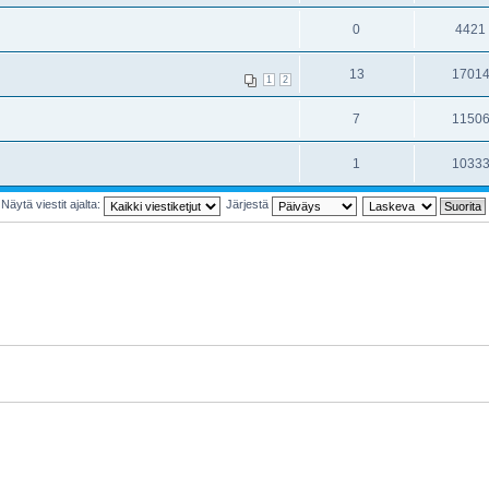
0
4421
13
1701
1
2
7
1150
1
1033
Näytä viestit ajalta:
Järjestä