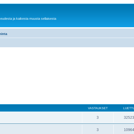
keudesta ja kaikesta muusta sellaisesta
minta
VASTAUKSET
LUETT
3
3252
3
1096