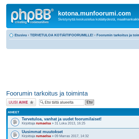
kotona.munfoorumi.com
Sivistynyttä keskustelua kotiäitiydestä, maailmankaik
Etusivu
‹
TERVETULOA KOTIÄITIFOORUMILLE!
‹
Foorumin tarkoitus ja toi
Foorumin tarkoitus ja toiminta
Lähetä uusi viesti
AIHEET
Tervetuloa, vanhat ja uudet foorumilaiset!
Kirjoittaja
rumaelsa
» 31 Loka 2013, 16:25
Uusimmat muutokset
Kirjoittaja
rumaelsa
» 09 Marras 2017, 14:32