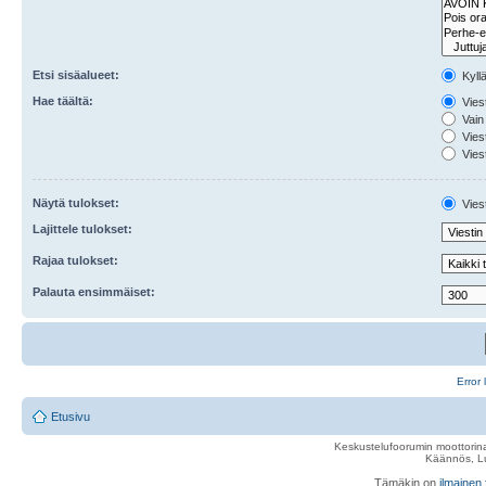
Etsi sisäalueet:
Kyll
Hae täältä:
Viest
Vain 
Viest
Viest
Näytä tulokset:
Viest
Lajittele tulokset:
Rajaa tulokset:
Palauta ensimmäiset:
Error 
Etusivu
Keskustelufoorumin moottorina
Käännös, Lu
Tämäkin on
ilmainen