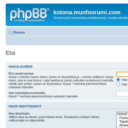
kotona.munfoorumi.com
Sivistynyttä keskustelua kotiäitiydestä, maailmankaik
Etusivu
Etsi
HAKULAUSEKE
Etsi avainsanoja:
Aseta
+
merkki sanan eteen, jonka on löydyttävä ja
-
merkki sellaisen sanan
Hae k
eteen, jota ei saa löytyä. Laita haettavat sanat sulkuihin erotettuna
|
-merkillä,
mikäli vain yhden sanan on löydyttävä. Käytä *-merkkiä jokerimerkkinä
Hae k
osittaisiin hakuihin
Hae käyttäjätunnuksella:
Käytä *-merkkiä jokerimerkkinä osittaisiin hakuihin
HAUN VAIHTOEHDOT
Hae alueittain:
Valitse alue tai alueet, josta haluat etsiä. Sisäalueet voidaan hakea
valitsemalla se alapuolelta.