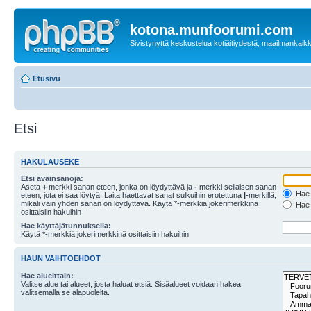
kotona.munfoorumi.com
Sivistynyttä keskustelua kotiäitiydestä, maailmankaik
Etusivu
Etsi
HAKULAUSEKE
Etsi avainsanoja:
Aseta
+
merkki sanan eteen, jonka on löydyttävä ja
-
merkki sellaisen sanan
Hae k
eteen, jota ei saa löytyä. Laita haettavat sanat sulkuihin erotettuna
|
-merkillä,
mikäli vain yhden sanan on löydyttävä. Käytä *-merkkiä jokerimerkkinä
Hae k
osittaisiin hakuihin
Hae käyttäjätunnuksella:
Käytä *-merkkiä jokerimerkkinä osittaisiin hakuihin
HAUN VAIHTOEHDOT
Hae alueittain:
Valitse alue tai alueet, josta haluat etsiä. Sisäalueet voidaan hakea
valitsemalla se alapuolelta.