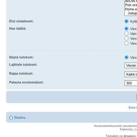
Etsi sisäalueet:
Kyll
Hae täältä:
Viest
Vain 
Viest
Viest
Näytä tulokset:
Viest
Lajittele tulokset:
Rajaa tulokset:
Palauta ensimmäiset:
Error 
Etusivu
Keskustelufoorumin moottorina
Käännös, Lu
Tämäkin on
ilmainen