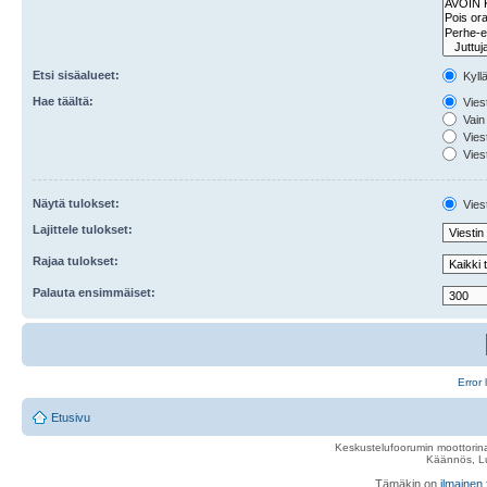
Etsi sisäalueet:
Kyll
Hae täältä:
Viest
Vain 
Viest
Viest
Näytä tulokset:
Viest
Lajittele tulokset:
Rajaa tulokset:
Palauta ensimmäiset:
Error 
Etusivu
Keskustelufoorumin moottorina
Käännös, Lu
Tämäkin on
ilmainen