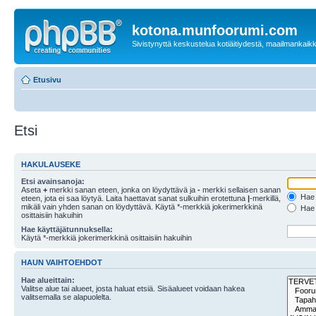
kotona.munfoorumi.com
Sivistynyttä keskustelua kotiäitiydestä, maailmankaik
Etusivu
Etsi
HAKULAUSEKE
Etsi avainsanoja:
Aseta
+
merkki sanan eteen, jonka on löydyttävä ja
-
merkki sellaisen sanan
Hae k
eteen, jota ei saa löytyä. Laita haettavat sanat sulkuihin erotettuna
|
-merkillä,
mikäli vain yhden sanan on löydyttävä. Käytä *-merkkiä jokerimerkkinä
Hae k
osittaisiin hakuihin
Hae käyttäjätunnuksella:
Käytä *-merkkiä jokerimerkkinä osittaisiin hakuihin
HAUN VAIHTOEHDOT
Hae alueittain:
Valitse alue tai alueet, josta haluat etsiä. Sisäalueet voidaan hakea
valitsemalla se alapuolelta.