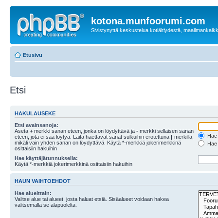
kotona.munfoorumi.com
Sivistynyttä keskustelua kotiäitiydestä, maailmankaik
Etusivu
Etsi
HAKULAUSEKE
Etsi avainsanoja:
Aseta
+
merkki sanan eteen, jonka on löydyttävä ja
-
merkki sellaisen sanan
Hae k
eteen, jota ei saa löytyä. Laita haettavat sanat sulkuihin erotettuna
|
-merkillä,
mikäli vain yhden sanan on löydyttävä. Käytä *-merkkiä jokerimerkkinä
Hae k
osittaisiin hakuihin
Hae käyttäjätunnuksella:
Käytä *-merkkiä jokerimerkkinä osittaisiin hakuihin
HAUN VAIHTOEHDOT
Hae alueittain:
Valitse alue tai alueet, josta haluat etsiä. Sisäalueet voidaan hakea
valitsemalla se alapuolelta.