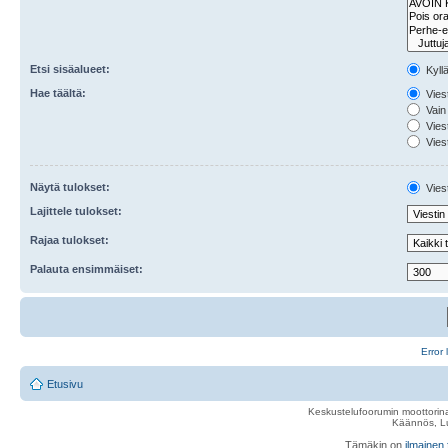
Etsi sisäalueet:
Kyll
Hae täältä:
Viest
Vain 
Viest
Viest
Näytä tulokset:
Viest
Lajittele tulokset:
Rajaa tulokset:
Palauta ensimmäiset:
Error 
Etusivu
Keskustelufoorumin moottorina
Käännös, Lu
Tämäkin on
ilmainen