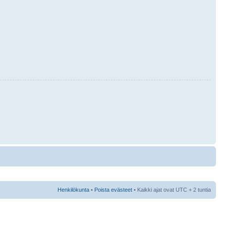
Henkilökunta
•
Poista evästeet
• Kaikki ajat ovat UTC + 2 tuntia