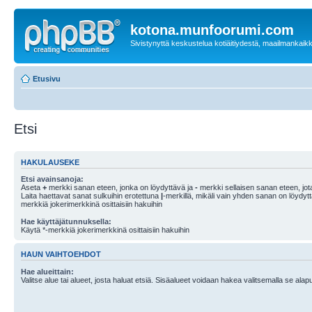
kotona.munfoorumi.com
Sivistynyttä keskustelua kotiäitiydestä, maailmankaik
Etusivu
Etsi
HAKULAUSEKE
Etsi avainsanoja:
Aseta
+
merkki sanan eteen, jonka on löydyttävä ja
-
merkki sellaisen sanan eteen, jota
Laita haettavat sanat sulkuihin erotettuna
|
-merkillä, mikäli vain yhden sanan on löydyt
merkkiä jokerimerkkinä osittaisiin hakuihin
Hae käyttäjätunnuksella:
Käytä *-merkkiä jokerimerkkinä osittaisiin hakuihin
HAUN VAIHTOEHDOT
Hae alueittain:
Valitse alue tai alueet, josta haluat etsiä. Sisäalueet voidaan hakea valitsemalla se alapu