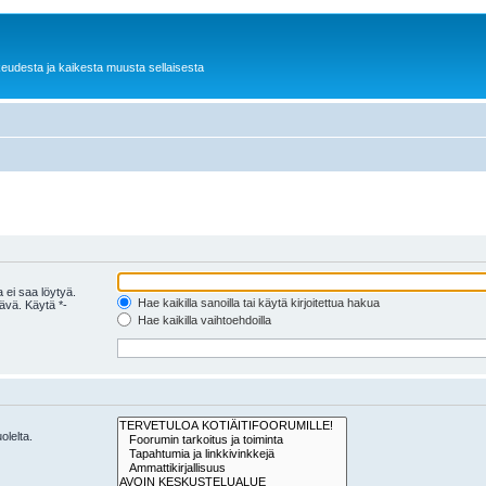
keudesta ja kaikesta muusta sellaisesta
 ei saa löytyä.
Hae kaikilla sanoilla tai käytä kirjoitettua hakua
tävä. Käytä *-
Hae kaikilla vaihtoehdoilla
olelta.