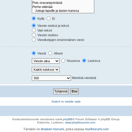
Kyllä
Ei
Viestin otsikot ja teksti
Vain teksti
Viestin otsikko
Viestiketjujen ensimmäinen viesti
Viestit
Aiheet
Nouseva
Laskeva
Merkkiä viestistä
Switch to mobile style
Keskustelufoorumin moottorina toimii
phpBB
® Forum Software © phpBB Group
Käännös, Lurttinen,
www.phpbbsuomi.com
Tämäkin on
ilmainen foorumi
, jonka tarjoaa
munfoorumi.com