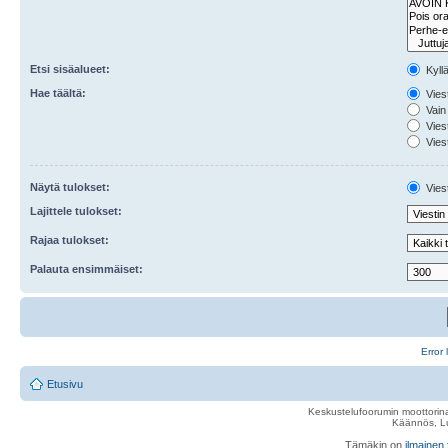
Etsi sisäalueet:
Kyll
Hae täältä:
Viest
Vain 
Viest
Viest
Näytä tulokset:
Viest
Lajittele tulokset:
Rajaa tulokset:
Palauta ensimmäiset:
Error 
Etusivu
Keskustelufoorumin moottorina
Käännös, Lu
Tämäkin on
ilmainen