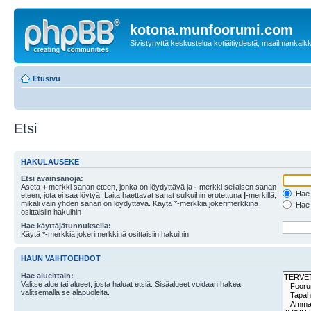
kotona.munfoorumi.com
Sivistynyttä keskustelua kotiäitiydestä, maailmankaik
Etusivu
Etsi
HAKULAUSEKE
Etsi avainsanoja:
Aseta
+
merkki sanan eteen, jonka on löydyttävä ja
-
merkki sellaisen sanan
Hae k
eteen, jota ei saa löytyä. Laita haettavat sanat sulkuihin erotettuna
|
-merkillä,
mikäli vain yhden sanan on löydyttävä. Käytä *-merkkiä jokerimerkkinä
Hae k
osittaisiin hakuihin
Hae käyttäjätunnuksella:
Käytä *-merkkiä jokerimerkkinä osittaisiin hakuihin
HAUN VAIHTOEHDOT
Hae alueittain:
Valitse alue tai alueet, josta haluat etsiä. Sisäalueet voidaan hakea
valitsemalla se alapuolelta.