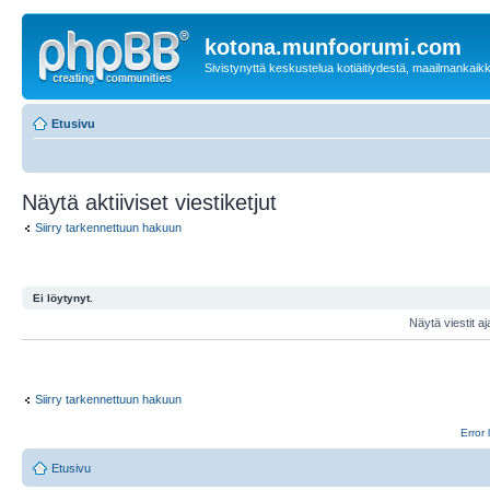
kotona.munfoorumi.com
Sivistynyttä keskustelua kotiäitiydestä, maailmankaik
Etusivu
Näytä aktiiviset viestiketjut
Siirry tarkennettuun hakuun
Ei löytynyt.
Näytä viestit aj
Siirry tarkennettuun hakuun
Error 
Etusivu