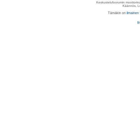
Keskustelufoorumin moottorina
Käännös, Lu
Tämäkin on
ilmainen
Il