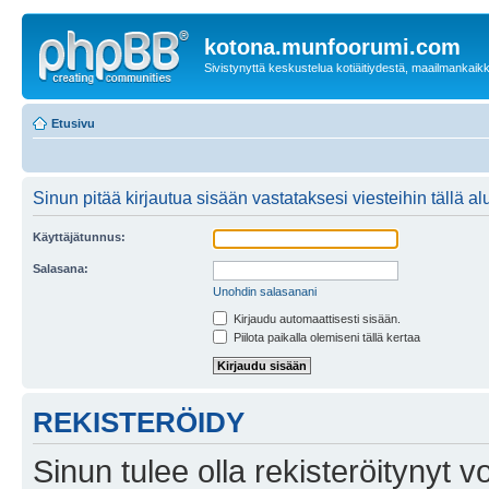
kotona.munfoorumi.com
Sivistynyttä keskustelua kotiäitiydestä, maailmankaik
Etusivu
Sinun pitää kirjautua sisään vastataksesi viesteihin tällä al
Käyttäjätunnus:
Salasana:
Unohdin salasanani
Kirjaudu automaattisesti sisään.
Piilota paikalla olemiseni tällä kertaa
REKISTERÖIDY
Sinun tulee olla rekisteröitynyt v