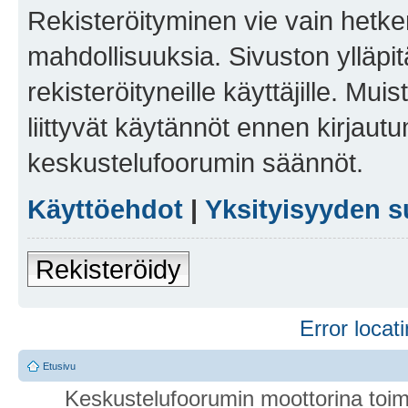
Rekisteröityminen vie vain hetken
mahdollisuuksia. Sivuston ylläpit
rekisteröityneille käyttäjille. Mu
liittyvät käytännöt ennen kirjau
keskustelufoorumin säännöt.
Käyttöehdot
|
Yksityisyyden s
Rekisteröidy
Error locati
Etusivu
Keskustelufoorumin moottorina toim