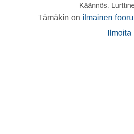
Käännös, Lurttin
Tämäkin on
ilmainen foor
Ilmoita