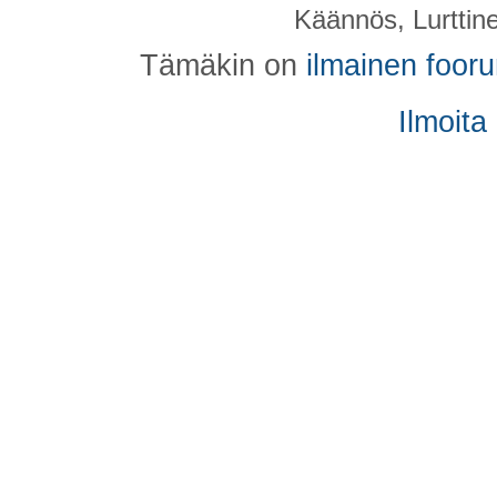
Käännös, Lurttin
Tämäkin on
ilmainen foor
Ilmoita