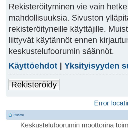
Rekisteröityminen vie vain hetken
mahdollisuuksia. Sivuston ylläpit
rekisteröityneille käyttäjille. Mu
liittyvät käytännöt ennen kirjau
keskustelufoorumin säännöt.
Käyttöehdot
|
Yksityisyyden s
Rekisteröidy
Error locati
Etusivu
Keskustelufoorumin moottorina toim