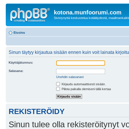
kotona.munfoorumi.com
Sivistynyttä keskustelua kotiäitiydestä, maailmankaik
Etusivu
Sinun täytyy kirjautua sisään ennen kuin voit lainata kirjoitu
Käyttäjätunnus:
Salasana:
Unohdin salasanani
Kirjaudu automaattisesti sisään.
Piilota paikalla olemiseni tällä kertaa
REKISTERÖIDY
Sinun tulee olla rekisteröitynyt v