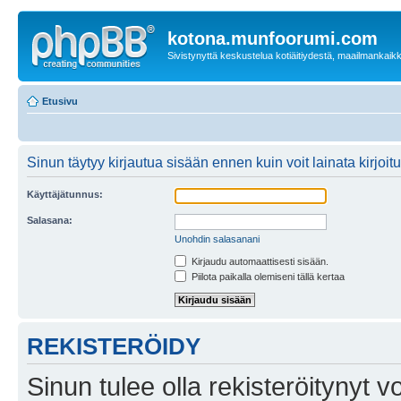
kotona.munfoorumi.com
Sivistynyttä keskustelua kotiäitiydestä, maailmankaik
Etusivu
Sinun täytyy kirjautua sisään ennen kuin voit lainata kirjoitu
Käyttäjätunnus:
Salasana:
Unohdin salasanani
Kirjaudu automaattisesti sisään.
Piilota paikalla olemiseni tällä kertaa
REKISTERÖIDY
Sinun tulee olla rekisteröitynyt v