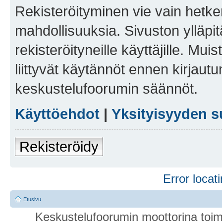
Rekisteröityminen vie vain hetken
mahdollisuuksia. Sivuston ylläpit
rekisteröityneille käyttäjille. Mu
liittyvät käytännöt ennen kirjau
keskustelufoorumin säännöt.
Käyttöehdot
|
Yksityisyyden s
Rekisteröidy
Error locati
Etusivu
Keskustelufoorumin moottorina toim