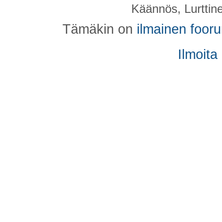
Käännös, Lurttin
Tämäkin on
ilmainen foor
Ilmoita