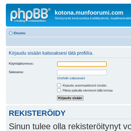
kotona.munfoorumi.com
Sivistynyttä keskustelua kotiäitiydestä, maailmankaik
Etusivu
Kirjaudu sisään katsoaksesi tätä profiilia.
Käyttäjätunnus:
Salasana:
Unohdin salasanani
Kirjaudu automaattisesti sisään.
Piilota paikalla olemiseni tällä kertaa
REKISTERÖIDY
Sinun tulee olla rekisteröitynyt v