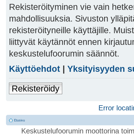
Rekisteröityminen vie vain hetken
mahdollisuuksia. Sivuston ylläpit
rekisteröityneille käyttäjille. Mu
liittyvät käytännöt ennen kirjau
keskustelufoorumin säännöt.
Käyttöehdot
|
Yksityisyyden s
Rekisteröidy
Error locati
Etusivu
Keskustelufoorumin moottorina toim