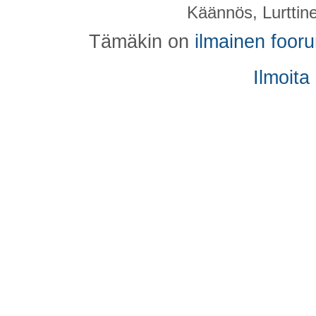
Käännös, Lurttin
Tämäkin on
ilmainen foor
Ilmoita