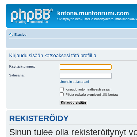
kotona.munfoorumi.com
Sivistynyttä keskustelua kotiäitiydestä, maailmankaik
Etusivu
Kirjaudu sisään katsoaksesi tätä profiilia.
Käyttäjätunnus:
Salasana:
Unohdin salasanani
Kirjaudu automaattisesti sisään.
Piilota paikalla olemiseni tällä kertaa
REKISTERÖIDY
Sinun tulee olla rekisteröitynyt v