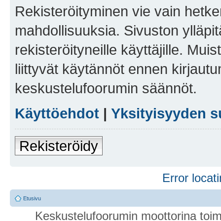
Rekisteröityminen vie vain hetken
mahdollisuuksia. Sivuston ylläpit
rekisteröityneille käyttäjille. Mu
liittyvät käytännöt ennen kirjau
keskustelufoorumin säännöt.
Käyttöehdot
|
Yksityisyyden s
Rekisteröidy
Error locati
Etusivu
Keskustelufoorumin moottorina toim