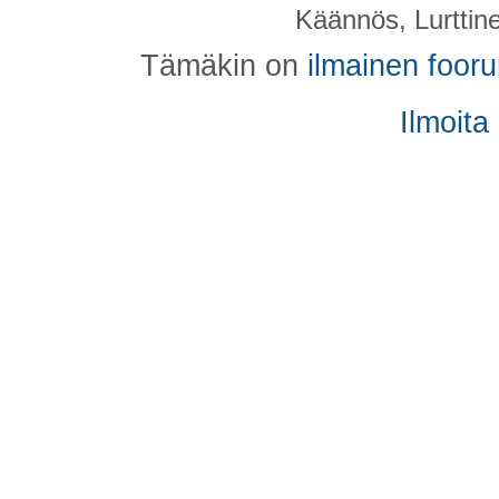
Käännös, Lurttin
Tämäkin on
ilmainen foor
Ilmoita